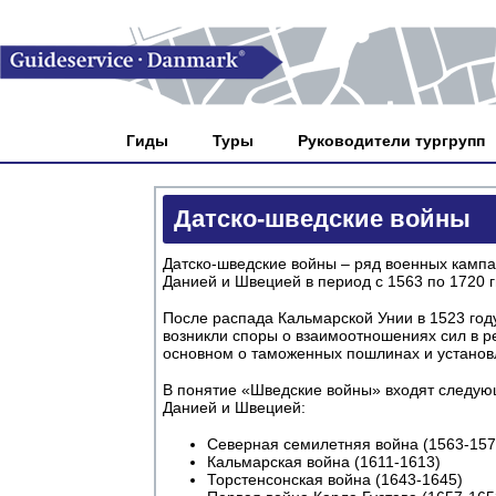
Гиды
Туры
Руководители тургрупп
Датско-шведские войны
Датско-шведские войны – ряд военных камп
Данией и Швецией в период с 1563 по 1720 гг
После распада Кальмарской Унии в 1523 го
возникли споры о взаимоотношениях сил в ре
основном о таможенных пошлинах и установ
В понятие «Шведские войны» входят следу
Данией и Швецией:
Северная семилетняя война (1563-157
Кальмарская война (1611-1613)
Торстенсонская война (1643-1645)