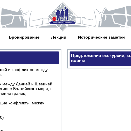
Бронирование
Лекции
Исторические заметки
Предложения экскурсий, к
войны
аний и конфликтов между
.
ду между Данией и Швецией
гионе Балтийского моря, в
лении границ.
ющие конфликты между
0)