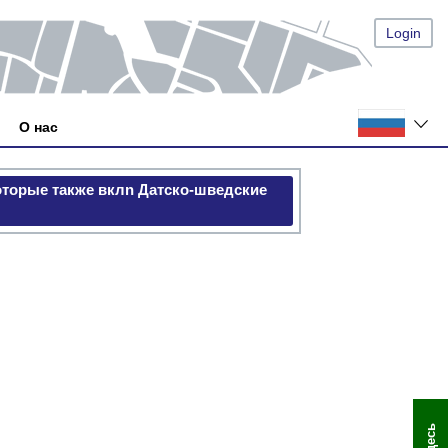
Login
О нас
оторые также вклn Датско-шведские