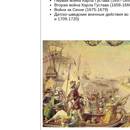
Первая война Карла Густава (1657-165
Вторая война Карла Густава (1658-166
Война за Сконе (1675-1679)
Датско-шведские военные действия во
и 1709-1720)