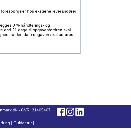
 forespørgsler hos eksterne leverandører
llægges 8 % håndterings- og
re end 21 dage til opgaven/ordren skal
regnes fra den dato opgaven skal udføres.
anmark.dk - CVR: 31405467
dring
|
Guidet tur
|