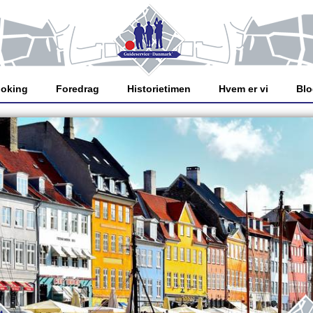
oking
Foredrag
Historietimen
Hvem er vi
Bl