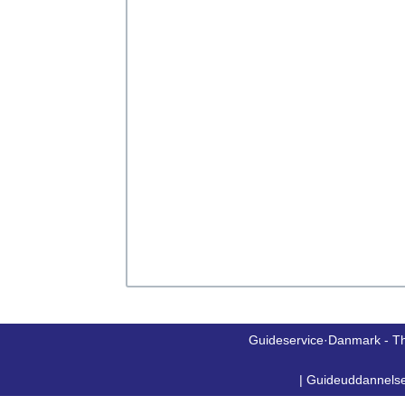
Guideservice·Danmark - T
|
Guideuddannels