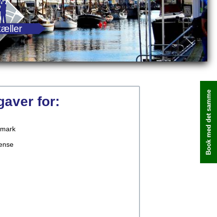
tæller
Book med det samme
pgaver for:
mark
ense