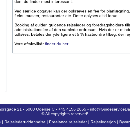
den, du finder mest interessant.
Ved særlige opgaver kan der opkræves en fee for planlægning,
f.eks. museer, restauranter etc. Dette oplyses altid forud.
Booking af guider, guidende rejseleder og foredragsholdere ti
administrationsfee af den samlede ordresum. Hvis der er mind
udføres, betales der yderligere et 5 % hasteordre tillæg, der 
Vore aftalevilkår
finder du her
horsgade 21 - 5000 Odense C - +45 4156 2855 - info@GuideserviceD
© All copyrights reserved!
e
|
Rejselederuddannelse
|
Freelance rejseleder
|
Rejselederjob
|
Byvan