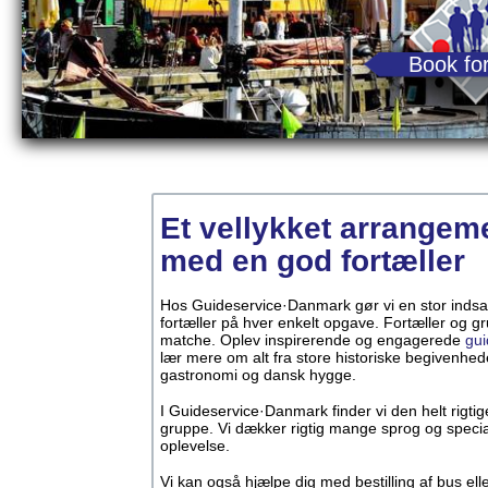
Book for
Et vellykket arrangem
med en god fortæller
Hos Guideservice·Danmark gør vi en stor indsats
fortæller på hver enkelt opgave. Fortæller og g
matche. Oplev inspirerende og engagerede
gui
lær mere om alt fra store historiske begivenhede
gastronomi og dansk hygge.
I Guideservice·Danmark finder vi den helt rigtige 
gruppe. Vi dækker rigtig mange sprog og specia
oplevelse.
Vi kan også hjælpe dig med bestilling af bus elle