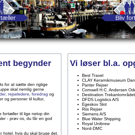
tæller
Bliv for
ent begynder
Vi løser bl.a. o
Best Travel
CLAY Keramikmuseum Dan
 for at sætte den rigtige
Panter Rejser
ruppe skal nemlig gerne
Comwell H.C. Andersen Od
der
,
rejseledere
,
foredrag
og
Destination Trekantområdet
r og personer til kultur,
DFDS Logistics A/S
Egeskov Slot
Riis Rejser
fortæller til lige netop din
Siemens A/S
ler - prøv os, du får en god
Blue Water Shipping
Royal Unibrew
Nord-DMC
r hotel, hvis du skal bruge det.