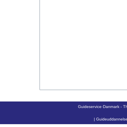
Guideservice·Danmark - T
|
Guideuddannels