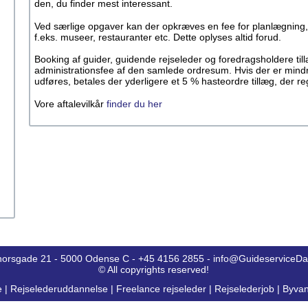
den, du finder mest interessant.
Ved særlige opgaver kan der opkræves en fee for planlægning,
f.eks. museer, restauranter etc. Dette oplyses altid forud.
Booking af guider, guidende rejseleder og foredragsholdere ti
administrationsfee af den samlede ordresum. Hvis der er mind
udføres, betales der yderligere et 5 % hasteordre tillæg, der 
Vore aftalevilkår
finder du her
horsgade 21 - 5000 Odense C - +45 4156 2855 - info@GuideserviceD
© All copyrights reserved!
e
|
Rejselederuddannelse
|
Freelance rejseleder
|
Rejselederjob
|
Byvan