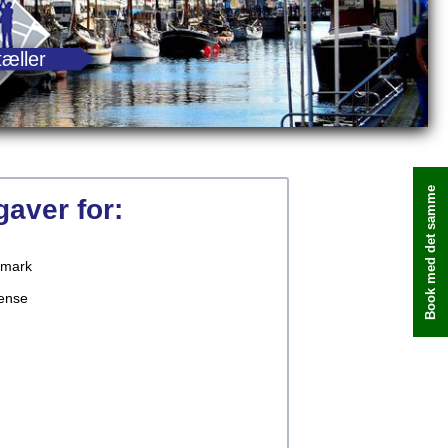
tæller
Book med det samme
pgaver for:
mark
ense