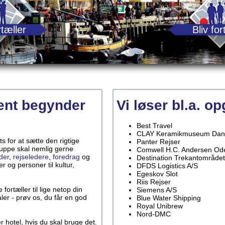
tæller
Bliv for
ent begynder
Vi løser bl.a. o
Best Travel
CLAY Keramikmuseum Dan
 for at sætte den rigtige
Panter Rejser
ruppe skal nemlig gerne
Comwell H.C. Andersen Od
der
,
rejseledere
,
foredrag
og
Destination Trekantområdet
r og personer til kultur,
DFDS Logistics A/S
Egeskov Slot
Riis Rejser
fortæller til lige netop din
Siemens A/S
ler - prøv os, du får en god
Blue Water Shipping
Royal Unibrew
Nord-DMC
r hotel, hvis du skal bruge det.