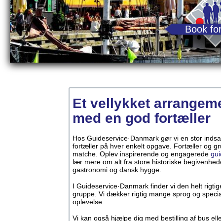
Book for
Et vellykket arrangem
med en god fortæller
Hos Guideservice·Danmark gør vi en stor indsats
fortæller på hver enkelt opgave. Fortæller og g
matche. Oplev inspirerende og engagerede
gui
lær mere om alt fra store historiske begivenhede
gastronomi og dansk hygge.
I Guideservice·Danmark finder vi den helt rigtige 
gruppe. Vi dækker rigtig mange sprog og specia
oplevelse.
Vi kan også hjælpe dig med bestilling af bus elle