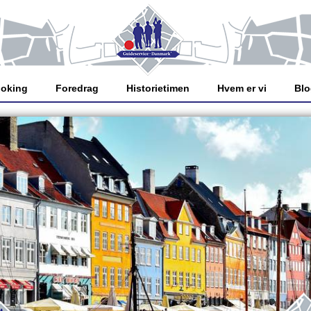
oking
Foredrag
Historietimen
Hvem er vi
Bl