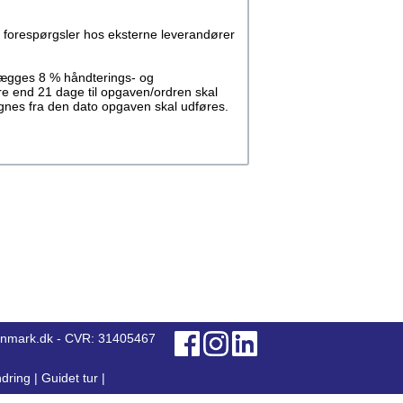
 forespørgsler hos eksterne leverandører
llægges 8 % håndterings- og
re end 21 dage til opgaven/ordren skal
regnes fra den dato opgaven skal udføres.
anmark.dk - CVR: 31405467
dring
|
Guidet tur
|