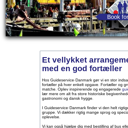
Book for
Et vellykket arrangem
med en god fortæller
Hos Guideservice·Danmark gør vi en stor indsats
fortæller på hver enkelt opgave. Fortæller og g
matche. Oplev inspirerende og engagerede
gui
lær mere om alt fra store historiske begivenhede
gastronomi og dansk hygge.
I Guideservice·Danmark finder vi den helt rigtige 
gruppe. Vi dækker rigtig mange sprog og specia
oplevelse.
Vi kan også hjælpe dig med bestilling af bus elle