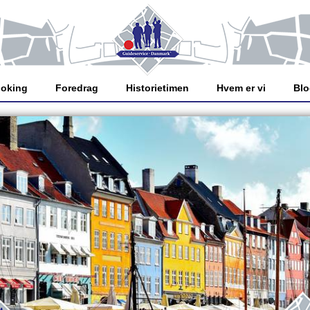
oking
Foredrag
Historietimen
Hvem er vi
Bl