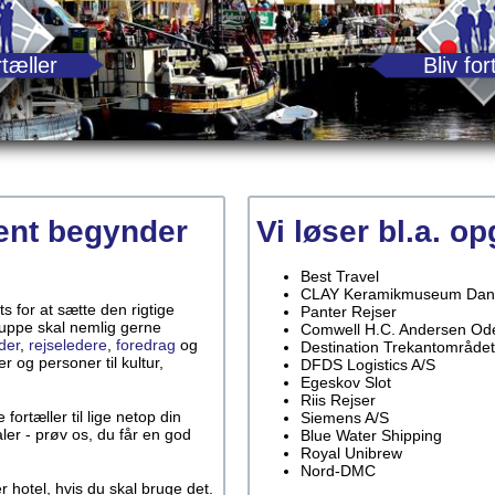
tæller
Bliv for
ent begynder
Vi løser bl.a. o
Best Travel
CLAY Keramikmuseum Dan
 for at sætte den rigtige
Panter Rejser
ruppe skal nemlig gerne
Comwell H.C. Andersen Od
der
,
rejseledere
,
foredrag
og
Destination Trekantområdet
r og personer til kultur,
DFDS Logistics A/S
Egeskov Slot
Riis Rejser
fortæller til lige netop din
Siemens A/S
ler - prøv os, du får en god
Blue Water Shipping
Royal Unibrew
Nord-DMC
r hotel, hvis du skal bruge det.