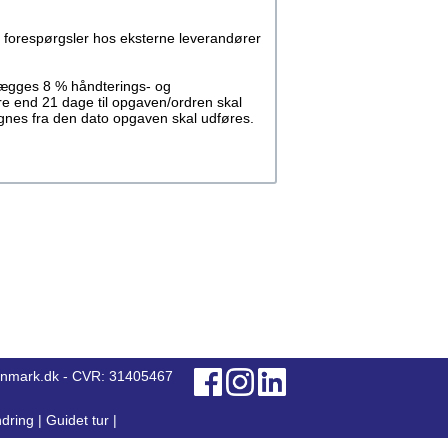
 forespørgsler hos eksterne leverandører
llægges 8 % håndterings- og
re end 21 dage til opgaven/ordren skal
regnes fra den dato opgaven skal udføres.
anmark.dk - CVR: 31405467
dring
|
Guidet tur
|