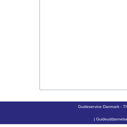
Guideservice·Danmark - T
|
Guideuddannels