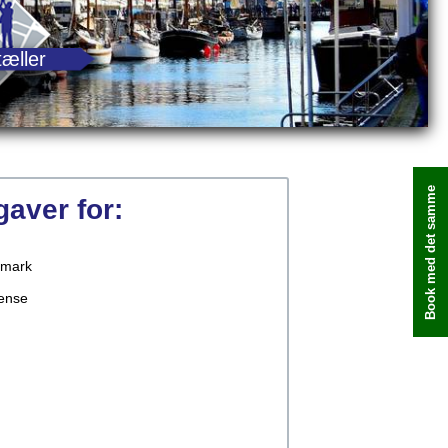
tæller
Book med det samme
pgaver for:
mark
ense