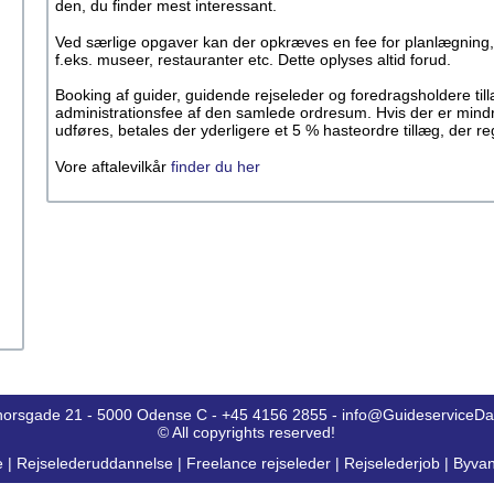
den, du finder mest interessant.
Ved særlige opgaver kan der opkræves en fee for planlægning,
f.eks. museer, restauranter etc. Dette oplyses altid forud.
Booking af guider, guidende rejseleder og foredragsholdere ti
administrationsfee af den samlede ordresum. Hvis der er mind
udføres, betales der yderligere et 5 % hasteordre tillæg, der 
Vore aftalevilkår
finder du her
horsgade 21 - 5000 Odense C - +45 4156 2855 - info@GuideserviceD
© All copyrights reserved!
e
|
Rejselederuddannelse
|
Freelance rejseleder
|
Rejselederjob
|
Byvan