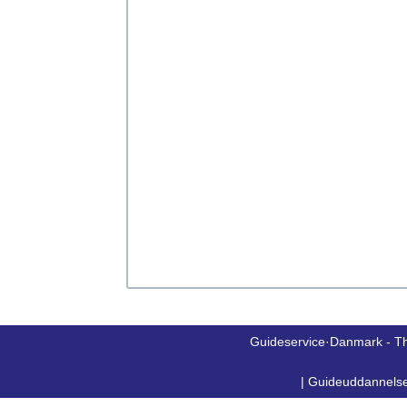
Guideservice·Danmark - T
|
Guideuddannels