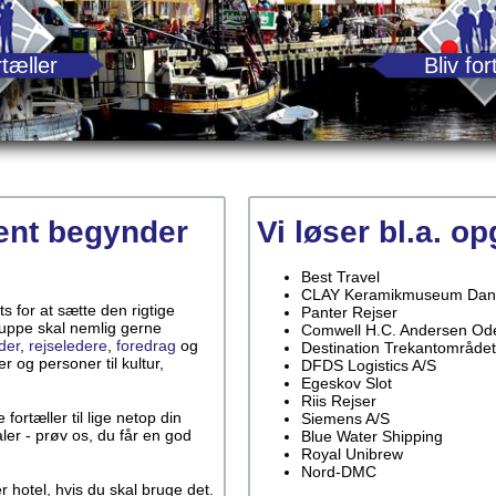
tæller
Bliv for
ent begynder
Vi løser bl.a. o
Best Travel
CLAY Keramikmuseum Dan
 for at sætte den rigtige
Panter Rejser
ruppe skal nemlig gerne
Comwell H.C. Andersen Od
der
,
rejseledere
,
foredrag
og
Destination Trekantområdet
r og personer til kultur,
DFDS Logistics A/S
Egeskov Slot
Riis Rejser
fortæller til lige netop din
Siemens A/S
ler - prøv os, du får en god
Blue Water Shipping
Royal Unibrew
Nord-DMC
r hotel, hvis du skal bruge det.