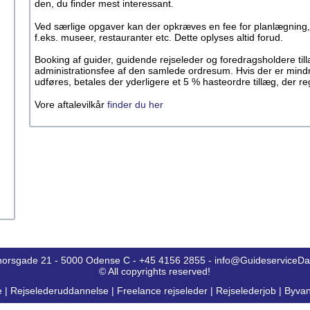
den, du finder mest interessant.
Ved særlige opgaver kan der opkræves en fee for planlægning,
f.eks. museer, restauranter etc. Dette oplyses altid forud.
Booking af guider, guidende rejseleder og foredragsholdere ti
administrationsfee af den samlede ordresum. Hvis der er mind
udføres, betales der yderligere et 5 % hasteordre tillæg, der 
Vore aftalevilkår
finder du her
horsgade 21 - 5000 Odense C - +45 4156 2855 - info@GuideserviceD
© All copyrights reserved!
e
|
Rejselederuddannelse
|
Freelance rejseleder
|
Rejselederjob
|
Byvan