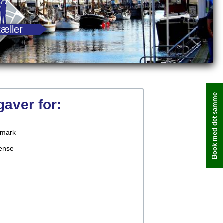
tæller
Book med det samme
pgaver for:
mark
ense