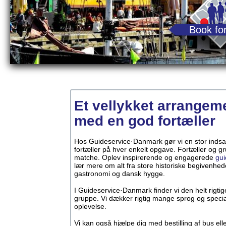
Book for
Et vellykket arrangem
med en god fortæller
Hos Guideservice·Danmark gør vi en stor indsats
fortæller på hver enkelt opgave. Fortæller og g
matche. Oplev inspirerende og engagerede
gui
lær mere om alt fra store historiske begivenhede
gastronomi og dansk hygge.
I Guideservice·Danmark finder vi den helt rigtige 
gruppe. Vi dækker rigtig mange sprog og specia
oplevelse.
Vi kan også hjælpe dig med bestilling af bus elle