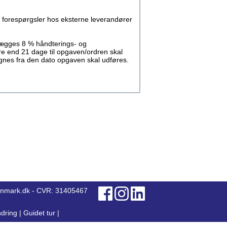
 forespørgsler hos eksterne leverandører
llægges 8 % håndterings- og
re end 21 dage til opgaven/ordren skal
regnes fra den dato opgaven skal udføres.
anmark.dk - CVR: 31405467
dring
|
Guidet tur
|