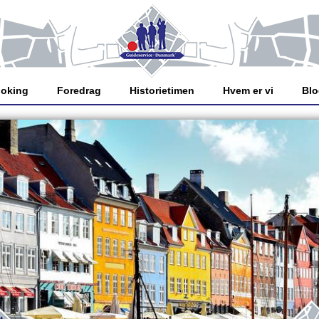
oking
Foredrag
Historietimen
Hvem er vi
Bl