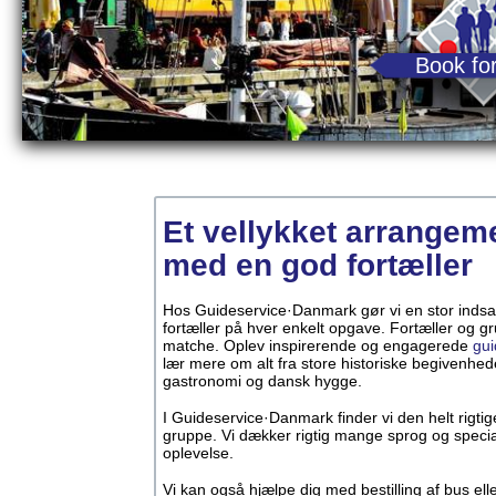
Book for
Et vellykket arrangem
med en god fortæller
Hos Guideservice·Danmark gør vi en stor indsats
fortæller på hver enkelt opgave. Fortæller og g
matche. Oplev inspirerende og engagerede
gui
lær mere om alt fra store historiske begivenhede
gastronomi og dansk hygge.
I Guideservice·Danmark finder vi den helt rigtige 
gruppe. Vi dækker rigtig mange sprog og specia
oplevelse.
Vi kan også hjælpe dig med bestilling af bus elle