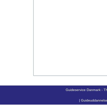
Guideservice·Danmark - T
|
Guideuddannels