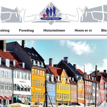
oking
Foredrag
Historietimen
Hvem er vi
Bl