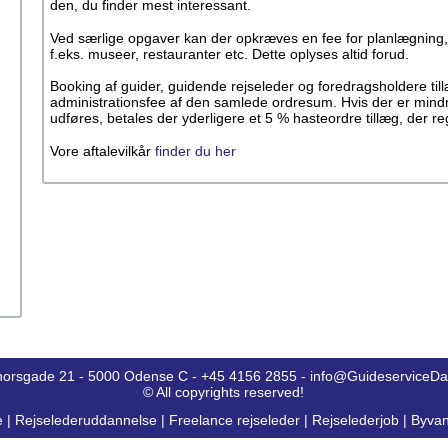
den, du finder mest interessant.
Ved særlige opgaver kan der opkræves en fee for planlægning,
f.eks. museer, restauranter etc. Dette oplyses altid forud.
Booking af guider, guidende rejseleder og foredragsholdere ti
administrationsfee af den samlede ordresum. Hvis der er mind
udføres, betales der yderligere et 5 % hasteordre tillæg, der 
Vore aftalevilkår
finder du her
horsgade 21 - 5000 Odense C - +45 4156 2855 - info@GuideserviceD
© All copyrights reserved!
e
|
Rejselederuddannelse
|
Freelance rejseleder
|
Rejselederjob
|
Byvan