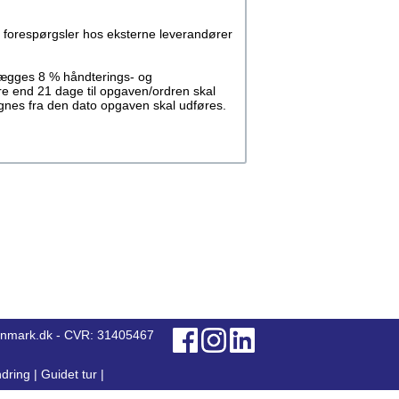
 forespørgsler hos eksterne leverandører
llægges 8 % håndterings- og
re end 21 dage til opgaven/ordren skal
regnes fra den dato opgaven skal udføres.
anmark.dk - CVR: 31405467
dring
|
Guidet tur
|