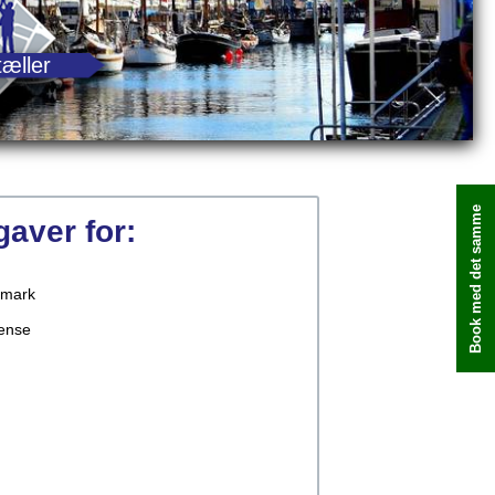
tæller
Book med det samme
pgaver for:
mark
ense