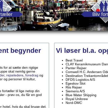
tæller
Bliv for
ent begynder
Vi løser bl.a. o
Best Travel
CLAY Keramikmuseum Dan
 for at sætte den rigtige
Panter Rejser
ruppe skal nemlig gerne
Comwell H.C. Andersen Od
der
,
rejseledere
,
foredrag
og
Destination Trekantområdet
r og personer til kultur,
DFDS Logistics A/S
Egeskov Slot
Riis Rejser
fortæller til lige netop din
Siemens A/S
ler - prøv os, du får en god
Blue Water Shipping
Royal Unibrew
Nord-DMC
r hotel, hvis du skal bruge det.