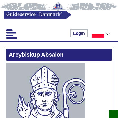
Login
Arcybiskup Absalon