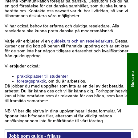
interna kommunikation föregår på danska. Dessutom ska du ha
en god förståelse för det danska samhället, som du ska kunna
berätta om. Kontakta oss oavsett var du bor i världen, så kan vi
tillsammans diskutera våra möjligheter.
Vi har också behov för erfarna och duktiga reseledare. Alla
reseledare ska kunna prata danska på modersmålsnivå.
Varje vår erbjuder vi en
guidekurs och en reseledarkurs
. Dessa
kurser ger dig kött på benen till framtida uppdrag och är ett krav
för de som inte har någon tidigare erfarenhet och kvalifikationer
från guideuppdrag.
Vi erbjuder också:
Boka nu
praktikplatser till studenter
företagspraktik
, om du är arbetslös.
Då jobbar du med uppgifter som inte är en del av det betalda
arbetet. Du lär känna oss och vi lär känna dig. Förhoppningsvis
kan vi hitta områden som är relevanta för oss båda, som kan leda
till framtida samarbete.
NB: Vi ber dig skriva in dina upplysningar i detta formulär. Vi
öppnar inte bifogade filer, eftersom vi får väldigt många
ansökningar som inte är målrättade till vårt företag.
Jobb som guide - frilans