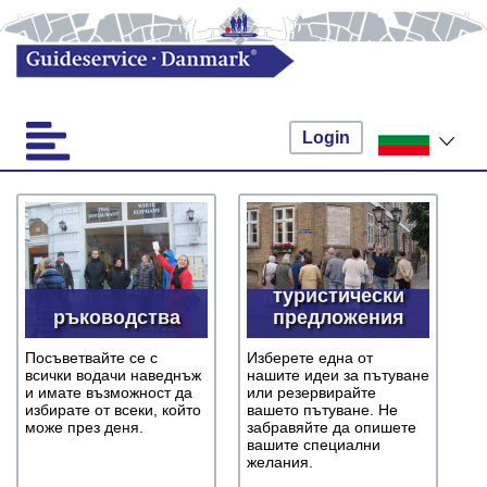
Login
туристически
ръководства
предложения
Посъветвайте се с
Изберете една от
всички водачи наведнъж
нашите идеи за пътуване
и имате възможност да
или резервирайте
избирате от всеки, който
вашето пътуване. Не
може през деня.
забравяйте да опишете
вашите специални
желания.