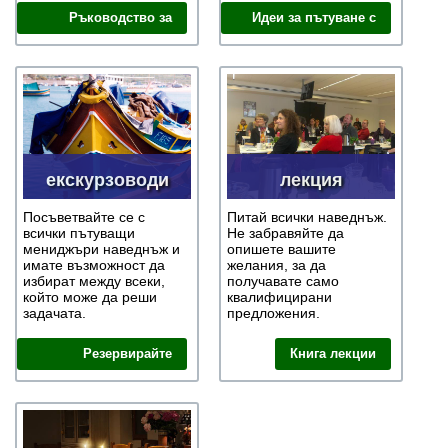
Ръководство за
Идеи за пътуване с
книги
книга
екскурзоводи
лекция
Посъветвайте се с
Питай всички наведнъж.
всички пътуващи
Не забравяйте да
мениджъри наведнъж и
опишете вашите
имате възможност да
желания, за да
избират между всеки,
получавате само
който може да реши
квалифицирани
задачата.
предложения.
Резервирайте
Книга лекции
екскурзоводи