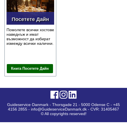
Посетете Дайн
Помолете всички хостове
наведнъж и имат
възможност да избират
измежду всички налични.
Книга Посетете Дайн
Guideservice·Danmark - Thorsgade 21 - 5000 Odense C - +45
4156 2855 - info@GuideserviceDanmark.dk - CVR: 31405467
© All copyrights reserved!