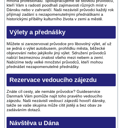
mnoha profesionálů. Spolupracujeme se stovkou průvodců,
kteří Vám s radostí poodhalí zajímavosti různých míst v
Dánsku nebo v zahraničí. Naši nezávislí průvodci každý rok
přijímají zadání s nezapomenutelnými přednáškami a
historickými příběhy kulturního života v zemi a městě.
Výlety a přednášky
Můžete si zarezervovat průvodce pro libovolný výlet, ať už
se jedná o výlet autobusem, prohlídku města, běžecké
objevování nebo jakýkoliv jiný výlet. Sdružení průvodců
nabízí bezmeznou znalost všeho mezi nebem a zemí.
Nabízíme tedy velké množství průvodců, kteří mohou
přednášet nezapomenutelné přednášky.
Rezervace vedoucího zájezdu
Znáte cíl cesty, ale nemáte průvodce? Guideservice
Danmark Vám pomůže najít toho pravého vedoucího
zájezdu. Naši nezávislí vedoucí zájezdů hovoří dánsky,
takže se vaše skupina může cítit jistěji a bez obav ze
zadáváním dotazů.
Návštěva u Dána