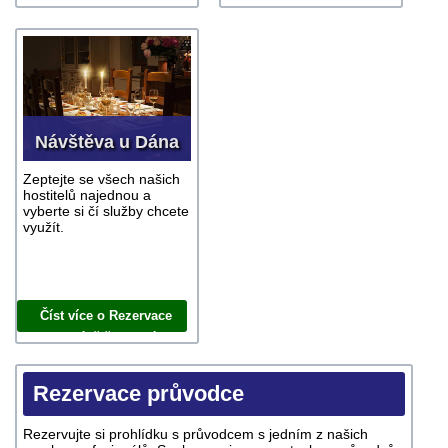
vedoucího zájezdu
přednášky
Návštěva u Dána
Zeptejte se všech našich
hostitelů najednou a
vyberte si čí služby chcete
využít.
Číst více o Rezervace
Návštěva u Dána
Rezervace průvodce
Rezervujte si prohlídku s průvodcem s jedním z našich