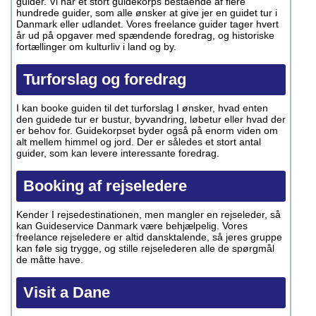
guider. Vi har et stort guidekorps bestående af flere
hundrede guider, som alle ønsker at give jer en guidet tur i
Danmark eller udlandet. Vores freelance guider tager hvert
år ud på opgaver med spændende foredrag, og historiske
fortællinger om kulturliv i land og by.
Turforslag og foredrag
I kan booke guiden til det turforslag I ønsker, hvad enten
den guidede tur er bustur, byvandring, løbetur eller hvad der
er behov for. Guidekorpset byder også på enorm viden om
alt mellem himmel og jord. Der er således et stort antal
guider, som kan levere interessante foredrag.
Booking af rejseledere
Kender I rejsedestinationen, men mangler en rejseleder, så
kan Guideservice Danmark være behjælpelig. Vores
freelance rejseledere er altid dansktalende, så jeres gruppe
kan føle sig trygge, og stille rejselederen alle de spørgmål
de måtte have.
Visit a Dane