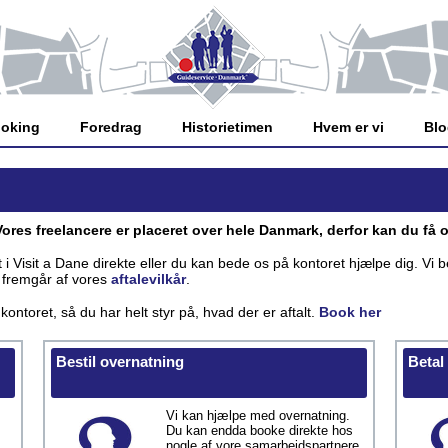
oking
Foredrag
Historietimen
Hvem er vi
Bl
res freelancere er placeret over hele Danmark, derfor kan du få o
i Visit a Dane direkte eller du kan bede os på kontoret hjælpe dig. Vi b
e fremgår af vores
aftalevilkår
.
ontoret, så du har helt styr på, hvad der er aftalt.
Book her
Bestil overnatning
Betal
Vi kan hjælpe med overnatning.
Du kan endda booke direkte hos
nogle af vore samarbejdspartnere