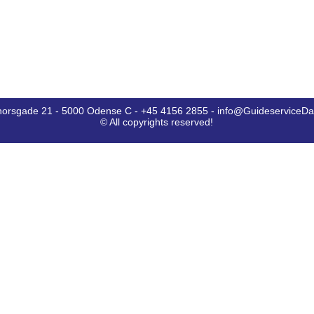
horsgade 21 - 5000 Odense C - +45 4156 2855 - info@GuideserviceD
© All copyrights reserved!