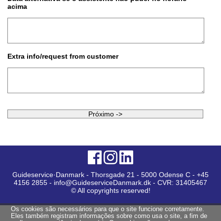
acima
Extra info/request from customer
Guideservice·Danmark - Thorsgade 21 - 5000 Odense C - +45
4156 2855 - info@GuideserviceDanmark.dk - CVR: 31405467
© All copyrights reserved!
Os cookies são necessários para que o site funcione corretamente.
Eles também registram informações sobre como usa o site, a fim de