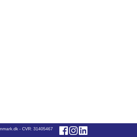
anmark.dk - CVR: 31405467