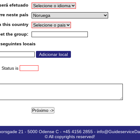
será efetuado
re neste país
 this country
et the group:
seguintes locais
 Status is
horsgade 21 - 5000 Odense C - +45 4156 2855 - info@GuideserviceD
© All copyrights reserved!