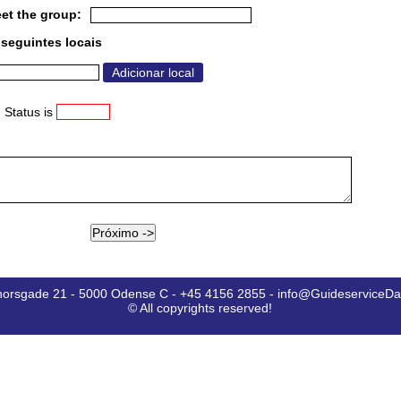
et the group:
seguintes locais
 Status is
horsgade 21 - 5000 Odense C - +45 4156 2855 - info@GuideserviceD
© All copyrights reserved!