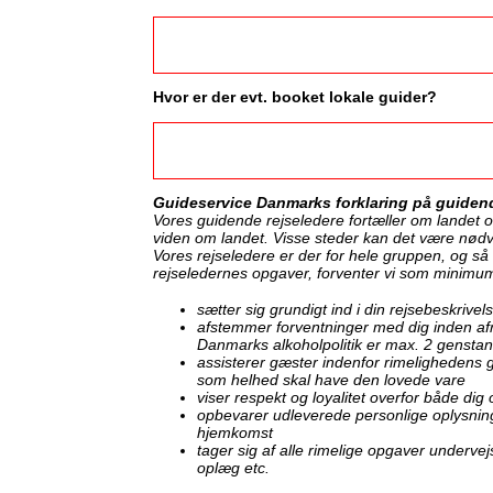
Hvor er der evt. booket lokale guider?
Guideservice Danmarks forklaring på guidend
Vores guidende rejseledere fortæller om landet o
viden om landet. Visse steder kan det være nødven
Vores rejseledere er der for hele gruppen, og så v
rejseledernes opgaver, forventer vi som minimum
sætter sig grundigt ind i din rejsebeskrivel
afstemmer forventninger med dig inden afrej
Danmarks alkoholpolitik er max. 2 gensta
assisterer gæster indenfor rimelighedens
som helhed skal have den lovede vare
viser respekt og loyalitet overfor både dig
opbevarer udleverede personlige oplysninge
hjemkomst
tager sig af alle rimelige opgaver underve
oplæg etc.