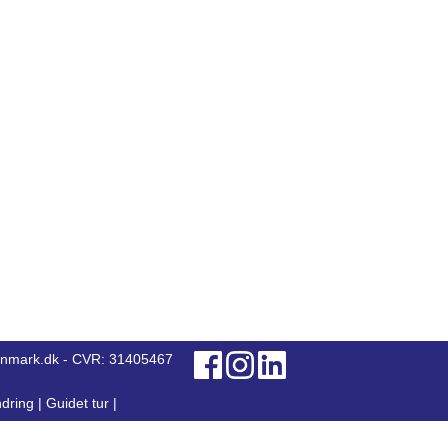
anmark.dk - CVR: 31405467
dring
|
Guidet tur
|