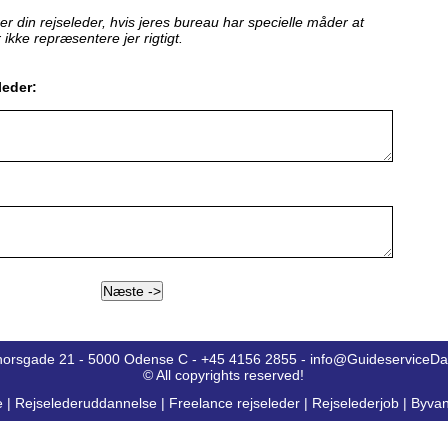
erer din rejseleder, hvis jeres bureau har specielle måder at
 ikke repræsentere jer rigtigt.
leder:
horsgade 21 - 5000 Odense C - +45 4156 2855 - info@GuideserviceD
© All copyrights reserved!
e
|
Rejselederuddannelse
|
Freelance rejseleder
|
Rejselederjob
|
Byvan