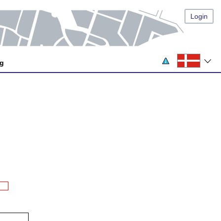
Login
og