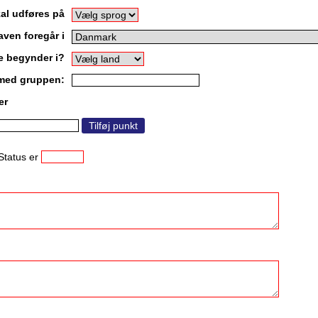
al udføres på
ven foregår i
e begynder i?
med gruppen:
er
 Status er