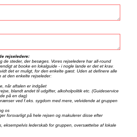
e rejseledere:
g de steder, der besøges. Vores rejseledere har all-round
digt at booke en lokalguide - i nogle lande er det et krav.
idt det er muligt, for den enkelte gæst. Uden at definere alle
 at den enkelte rejseleder:
se, når aftalen er indgået
se, blandt andet til udgifter, alkoholpolitik etc. (Guideservice
nde på en dag)
 grænser ved f.eks. sygdom med mere, velvidende at gruppen
 og os
r forsvarligt på hele rejsen og makulerer disse efter
js, eksempelvis lederskab for gruppen, oversættelse af lokale