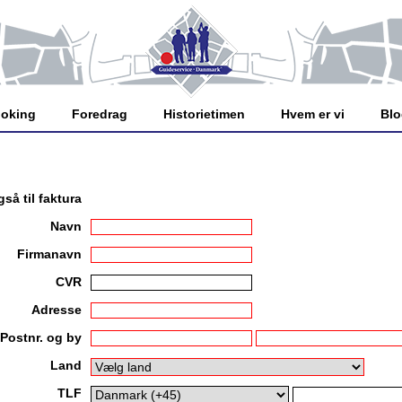
oking
Foredrag
Historietimen
Hvem er vi
Bl
så til faktura
Navn
Firmanavn
CVR
Adresse
Postnr. og by
Land
TLF