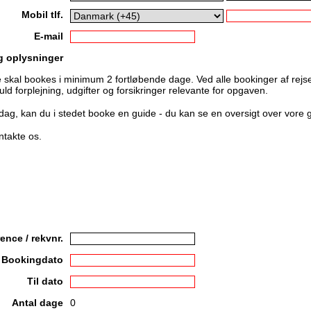
Mobil tlf.
E-mail
g oplysninger
e skal bookes i minimum 2 fortløbende dage. Ved alle bookinger af rejs
ld forplejning, udgifter og forsikringer relevante for opgaven.
 dag, kan du i stedet booke en guide - du kan se en oversigt over vore 
ntakte os.
ence / rekvnr.
Bookingdato
Til dato
Antal dage
0