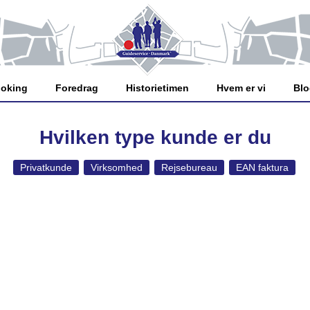
oking
Foredrag
Historietimen
Hvem er vi
Bl
Hvilken type kunde er du
Privatkunde
Virksomhed
Rejsebureau
EAN faktura