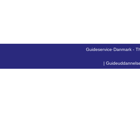
Guideservice·Danmark - T
|
Guideuddannels