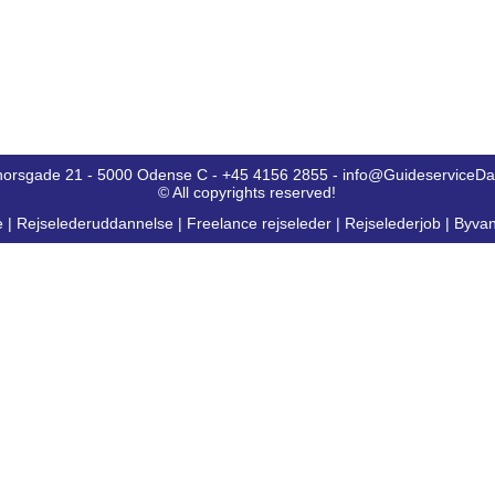
horsgade 21 - 5000 Odense C - +45 4156 2855 - info@GuideserviceD
© All copyrights reserved!
e
|
Rejselederuddannelse
|
Freelance rejseleder
|
Rejselederjob
|
Byvan