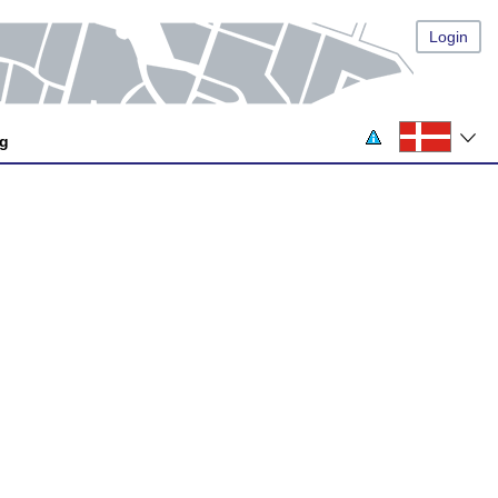
Login
og