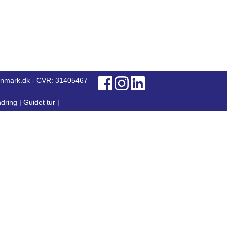
anmark.dk - CVR: 31405467
dring
|
Guidet tur
|