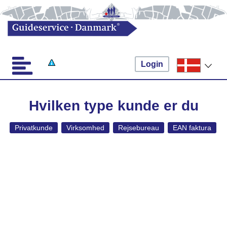
Login
Hvilken type kunde er du
Privatkunde
Virksomhed
Rejsebureau
EAN faktura