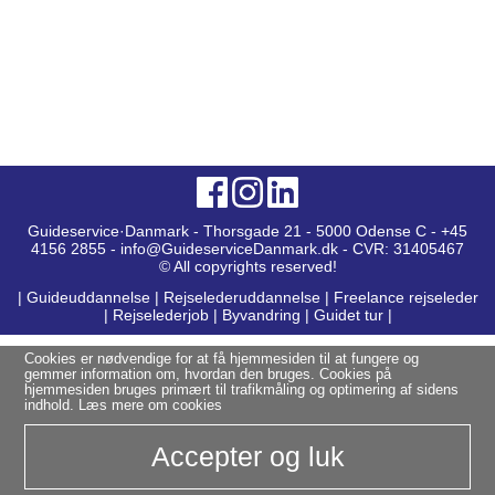
Guideservice·Danmark - Thorsgade 21 - 5000 Odense C - +45
4156 2855 - info@GuideserviceDanmark.dk - CVR: 31405467
© All copyrights reserved!
|
Guideuddannelse
|
Rejselederuddannelse
|
Freelance rejseleder
|
Rejselederjob
|
Byvandring
|
Guidet tur
|
Cookies er nødvendige for at få hjemmesiden til at fungere og
gemmer information om, hvordan den bruges. Cookies på
hjemmesiden bruges primært til trafikmåling og optimering af sidens
indhold.
Læs mere om cookies
Accepter og luk