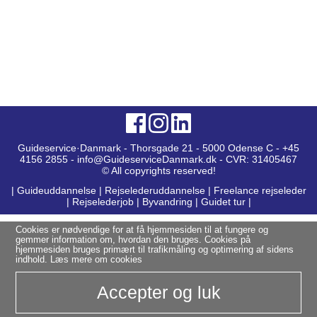
Guideservice·Danmark - Thorsgade 21 - 5000 Odense C - +45
4156 2855 - info@GuideserviceDanmark.dk - CVR: 31405467
© All copyrights reserved!
|
Guideuddannelse
|
Rejselederuddannelse
|
Freelance rejseleder
|
Rejselederjob
|
Byvandring
|
Guidet tur
|
Cookies er nødvendige for at få hjemmesiden til at fungere og
gemmer information om, hvordan den bruges. Cookies på
hjemmesiden bruges primært til trafikmåling og optimering af sidens
indhold.
Læs mere om cookies
Accepter og luk