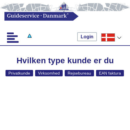
Login
Hvilken type kunde er du
Privatkunde
Virksomhed
Rejsebureau
EAN faktura