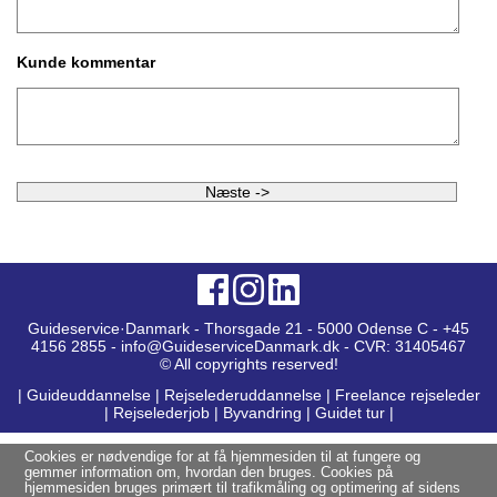
Kunde kommentar
Guideservice·Danmark - Thorsgade 21 - 5000 Odense C - +45
4156 2855 - info@GuideserviceDanmark.dk - CVR: 31405467
© All copyrights reserved!
|
Guideuddannelse
|
Rejselederuddannelse
|
Freelance rejseleder
|
Rejselederjob
|
Byvandring
|
Guidet tur
|
Cookies er nødvendige for at få hjemmesiden til at fungere og
gemmer information om, hvordan den bruges. Cookies på
hjemmesiden bruges primært til trafikmåling og optimering af sidens