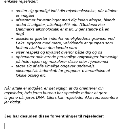
enkelte rejseleder:
sætter sig grundigt ind i din rejsebeskrivelse, når aftalen
er indgået
afstemmer forventninger med dig inden afrejse, blandt
andet til udgifter, alkoholpolitik etc. (Guideservice
Danmarks alkoholpolitik er max. 2 genstande på en
dag)
assisterer gæster indenfor rimelighedens grænser ved
f.eks. sygdom med mere, velvidende at gruppen som
helhed skal have den lovede vare
viser respekt og loyalitet overfor både dig og os
opbevarer udleverede personlige oplysninger forsvarligt
på hele rejsen og makulerer disse efter hjemkomst
tager sig af alle rimelige opgaver undervejs,
eksempelvis lederskab for gruppen, oversættelse af
lokale oplæg etc.
Når aftale er indgået, er det vigtigt, at du orienterer din
rejseleder, hvis jeres bureau har specielle måder at gøre
tingene på, jeres DNA. Ellers kan rejseleder ikke repræsentere
jer rigtigt.
Jeg har desuden disse forventninger til rejseleder: