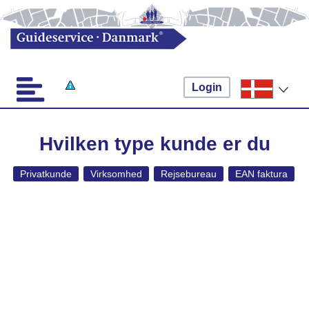
Login
Hvilken type kunde er du
Privatkunde
Virksomhed
Rejsebureau
EAN faktura