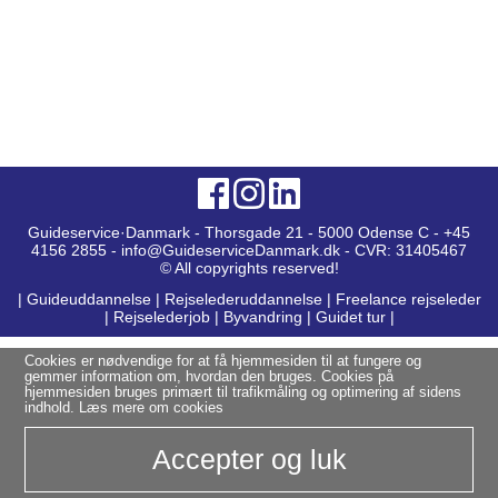
Guideservice·Danmark - Thorsgade 21 - 5000 Odense C - +45
4156 2855 - info@GuideserviceDanmark.dk - CVR: 31405467
© All copyrights reserved!
|
Guideuddannelse
|
Rejselederuddannelse
|
Freelance rejseleder
|
Rejselederjob
|
Byvandring
|
Guidet tur
|
Cookies er nødvendige for at få hjemmesiden til at fungere og
gemmer information om, hvordan den bruges. Cookies på
hjemmesiden bruges primært til trafikmåling og optimering af sidens
indhold.
Læs mere om cookies
Accepter og luk