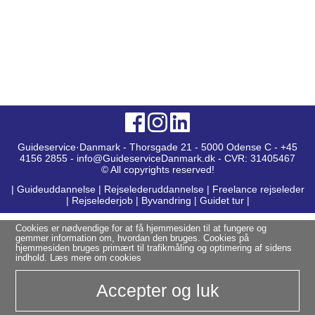
Guideservice·Danmark - Thorsgade 21 - 5000 Odense C - +45
4156 2855 - info@GuideserviceDanmark.dk - CVR: 31405467
© All copyrights reserved!
|
Guideuddannelse
|
Rejselederuddannelse
|
Freelance rejseleder
|
Rejselederjob
|
Byvandring
|
Guidet tur
|
Cookies er nødvendige for at få hjemmesiden til at fungere og
gemmer information om, hvordan den bruges. Cookies på
hjemmesiden bruges primært til trafikmåling og optimering af sidens
indhold.
Læs mere om cookies
Accepter og luk