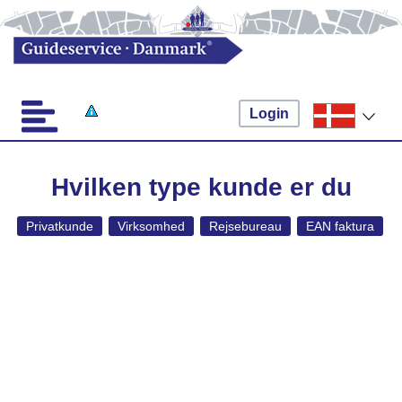
Login
Hvilken type kunde er du
Privatkunde
Virksomhed
Rejsebureau
EAN faktura