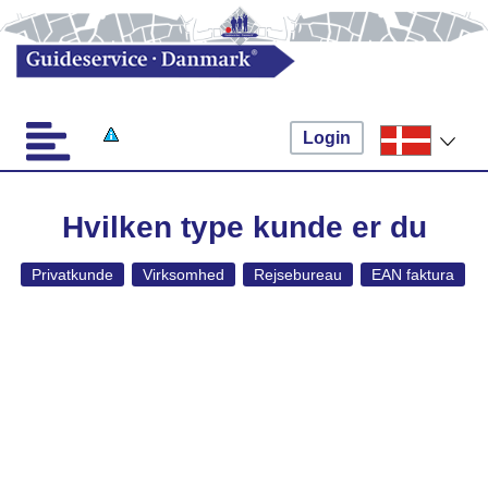
Login
Hvilken type kunde er du
Privatkunde
Virksomhed
Rejsebureau
EAN faktura