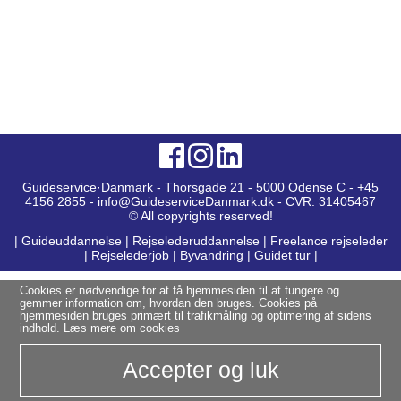
Guideservice·Danmark - Thorsgade 21 - 5000 Odense C - +45
4156 2855 - info@GuideserviceDanmark.dk - CVR: 31405467
© All copyrights reserved!
|
Guideuddannelse
|
Rejselederuddannelse
|
Freelance rejseleder
|
Rejselederjob
|
Byvandring
|
Guidet tur
|
Cookies er nødvendige for at få hjemmesiden til at fungere og
gemmer information om, hvordan den bruges. Cookies på
hjemmesiden bruges primært til trafikmåling og optimering af sidens
indhold.
Læs mere om cookies
Accepter og luk