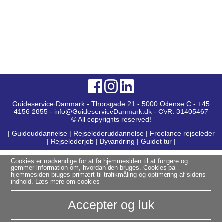
Guideservice·Danmark - Thorsgade 21 - 5000 Odense C - +45
4156 2855 - info@GuideserviceDanmark.dk - CVR: 31405467
© All copyrights reserved!
|
Guideuddannelse
|
Rejselederuddannelse
|
Freelance rejseleder
|
Rejselederjob
|
Byvandring
|
Guidet tur
|
Cookies er nødvendige for at få hjemmesiden til at fungere og
gemmer information om, hvordan den bruges. Cookies på
hjemmesiden bruges primært til trafikmåling og optimering af sidens
indhold.
Læs mere om cookies
Accepter og luk