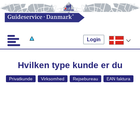
Login
Hvilken type kunde er du
Privatkunde
Virksomhed
Rejsebureau
EAN faktura