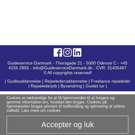
Guideservice·Danmark - Thorsgade 21 - 5000 Odense C - +45
4156 2855 - info@GuideserviceDanmark.dk - CVR: 31405467
© All copyrights reserved!
|
Guideuddannelse
|
Rejselederuddannelse
|
Freelance rejseleder
|
Rejselederjob
|
Byvandring
|
Guidet tur
|
Cookies er nødvendige for at få hjemmesiden til at fungere og
gemmer information om, hvordan den bruges. Cookies på
hjemmesiden bruges primært til trafikmåling og optimering af sidens
indhold.
Læs mere om cookies
Accepter og luk