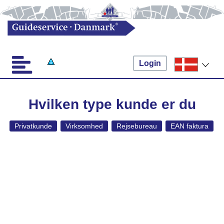
Login
Hvilken type kunde er du
Privatkunde
Virksomhed
Rejsebureau
EAN faktura