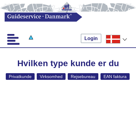
Login
Hvilken type kunde er du
Privatkunde
Virksomhed
Rejsebureau
EAN faktura