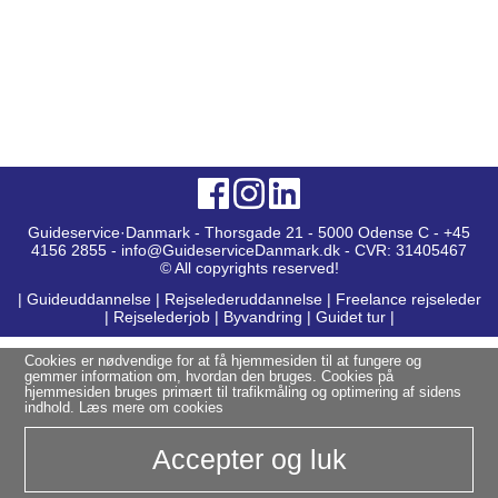
Guideservice·Danmark - Thorsgade 21 - 5000 Odense C - +45
4156 2855 - info@GuideserviceDanmark.dk - CVR: 31405467
© All copyrights reserved!
|
Guideuddannelse
|
Rejselederuddannelse
|
Freelance rejseleder
|
Rejselederjob
|
Byvandring
|
Guidet tur
|
Cookies er nødvendige for at få hjemmesiden til at fungere og
gemmer information om, hvordan den bruges. Cookies på
hjemmesiden bruges primært til trafikmåling og optimering af sidens
indhold.
Læs mere om cookies
Accepter og luk