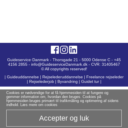
Guideservice·Danmark - Thorsgade 21 - 5000 Odense C - +45
4156 2855 - info@GuideserviceDanmark.dk - CVR: 31405467
© All copyrights reserved!
|
Guideuddannelse
|
Rejselederuddannelse
|
Freelance rejseleder
|
Rejselederjob
|
Byvandring
|
Guidet tur
|
Cookies er nødvendige for at få hjemmesiden til at fungere og
gemmer information om, hvordan den bruges. Cookies på
hjemmesiden bruges primært til trafikmåling og optimering af sidens
indhold.
Læs mere om cookies
Accepter og luk