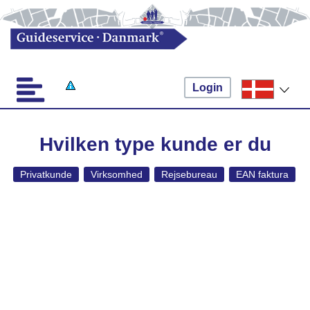
Login
Hvilken type kunde er du
Privatkunde
Virksomhed
Rejsebureau
EAN faktura