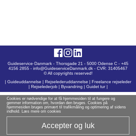
Guideservice·Danmark - Thorsgade 21 - 5000 Odense C - +45
4156 2855 - info@GuideserviceDanmark.dk - CVR: 31405467
© All copyrights reserved!
|
Guideuddannelse
|
Rejselederuddannelse
|
Freelance rejseleder
|
Rejselederjob
|
Byvandring
|
Guidet tur
|
Cookies er nødvendige for at få hjemmesiden til at fungere og
gemmer information om, hvordan den bruges. Cookies på
hjemmesiden bruges primært til trafikmåling og optimering af sidens
indhold.
Læs mere om cookies
Accepter og luk