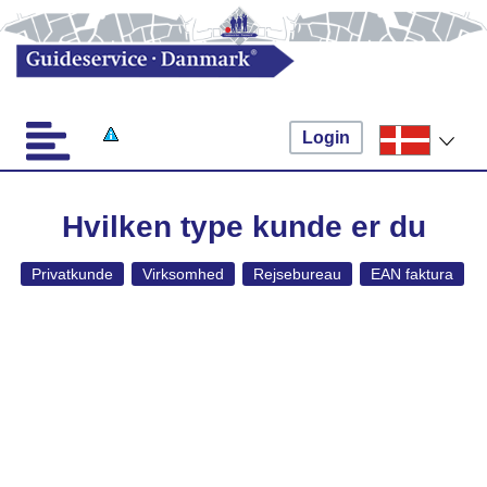
Login
Hvilken type kunde er du
Privatkunde
Virksomhed
Rejsebureau
EAN faktura