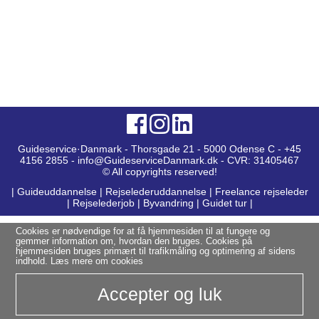
Guideservice·Danmark - Thorsgade 21 - 5000 Odense C - +45
4156 2855 - info@GuideserviceDanmark.dk - CVR: 31405467
© All copyrights reserved!
|
Guideuddannelse
|
Rejselederuddannelse
|
Freelance rejseleder
|
Rejselederjob
|
Byvandring
|
Guidet tur
|
Cookies er nødvendige for at få hjemmesiden til at fungere og
gemmer information om, hvordan den bruges. Cookies på
hjemmesiden bruges primært til trafikmåling og optimering af sidens
indhold.
Læs mere om cookies
Accepter og luk