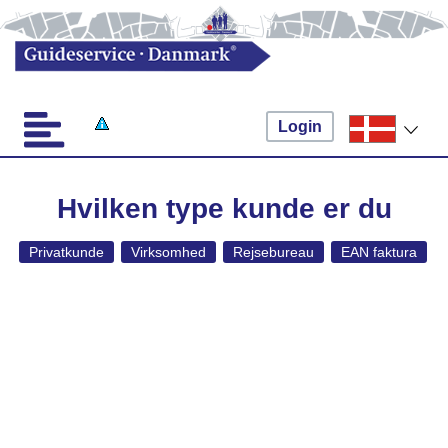
Login
Hvilken type kunde er du
Privatkunde
Virksomhed
Rejsebureau
EAN faktura