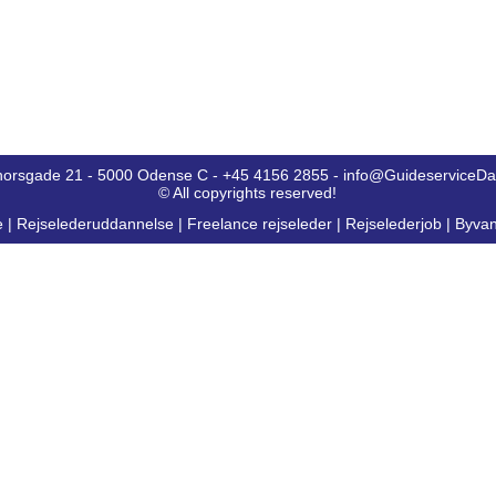
horsgade 21 - 5000 Odense C - +45 4156 2855 - info@GuideserviceD
© All copyrights reserved!
e
|
Rejselederuddannelse
|
Freelance rejseleder
|
Rejselederjob
|
Byvan