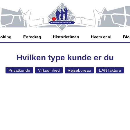
oking
Foredrag
Historietimen
Hvem er vi
Bl
Hvilken type kunde er du
Privatkunde
Virksomhed
Rejsebureau
EAN faktura