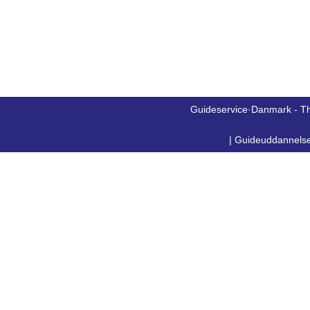
Guideservice·Danmark - T
|
Guideuddannels