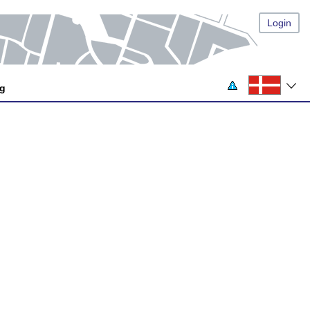
Login
og