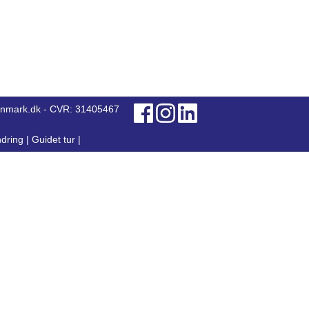
anmark.dk - CVR: 31405467
dring
|
Guidet tur
|