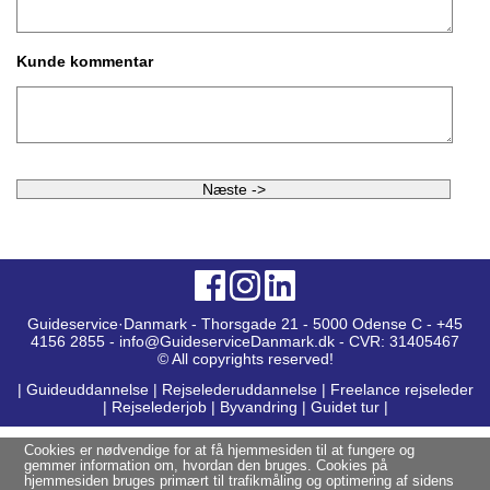
Kunde kommentar
Guideservice·Danmark - Thorsgade 21 - 5000 Odense C - +45
4156 2855 - info@GuideserviceDanmark.dk - CVR: 31405467
© All copyrights reserved!
|
Guideuddannelse
|
Rejselederuddannelse
|
Freelance rejseleder
|
Rejselederjob
|
Byvandring
|
Guidet tur
|
Cookies er nødvendige for at få hjemmesiden til at fungere og
gemmer information om, hvordan den bruges. Cookies på
hjemmesiden bruges primært til trafikmåling og optimering af sidens