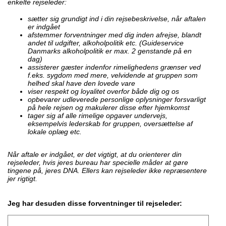
enkelte rejseleder:
sætter sig grundigt ind i din rejsebeskrivelse, når aftalen
er indgået
afstemmer forventninger med dig inden afrejse, blandt
andet til udgifter, alkoholpolitik etc. (Guideservice
Danmarks alkoholpolitik er max. 2 genstande på en
dag)
assisterer gæster indenfor rimelighedens grænser ved
f.eks. sygdom med mere, velvidende at gruppen som
helhed skal have den lovede vare
viser respekt og loyalitet overfor både dig og os
opbevarer udleverede personlige oplysninger forsvarligt
på hele rejsen og makulerer disse efter hjemkomst
tager sig af alle rimelige opgaver undervejs,
eksempelvis lederskab for gruppen, oversættelse af
lokale oplæg etc.
Når aftale er indgået, er det vigtigt, at du orienterer din
rejseleder, hvis jeres bureau har specielle måder at gøre
tingene på, jeres DNA. Ellers kan rejseleder ikke repræsentere
jer rigtigt.
Jeg har desuden disse forventninger til rejseleder: