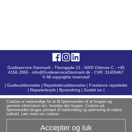
Guideservice·Danmark - Thorsgade 21 - 5000 Odense C - +45
4156 2855 - info@GuideserviceDanmark.dk - CVR: 31405467
© All copyrights reserved!
|
Guideuddannelse
|
Rejselederuddannelse
|
Freelance rejseleder
|
Rejselederjob
|
Byvandring
|
Guidet tur
|
Cookies er nødvendige for at få hjemmesiden til at fungere og
gemmer information om, hvordan den bruges. Cookies på
hjemmesiden bruges primært til trafikmåling og optimering af sidens
indhold.
Læs mere om cookies
Accepter og luk