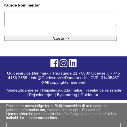
Kunde kommentar
Guideservice·Danmark - Thorsgade 21 - 5000 Odense C - +45
4156 2855 - info@GuideserviceDanmark.dk - CVR: 31405467
© All copyrights reserved!
|
Guideuddannelse
|
Rejselederuddannelse
|
Freelance rejseleder
|
Rejselederjob
|
Byvandring
|
Guidet tur
|
Cookies er nødvendige for at få hjemmesiden til at fungere og
gemmer information om, hvordan den bruges. Cookies på
hjemmesiden bruges primært til trafikmåling og optimering af sidens
indhold.
Læs mere om cookies