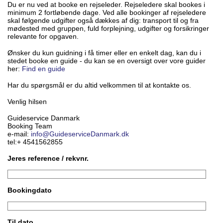
Du er nu ved at booke en rejseleder. Rejseledere skal bookes i
minimum 2 fortløbende dage. Ved alle bookinger af rejseledere
skal følgende udgifter også dækkes af dig: transport til og fra
mødested med gruppen, fuld forplejning, udgifter og forsikringer
relevante for opgaven.
Ønsker du kun guidning i få timer eller en enkelt dag, kan du i
stedet booke en guide - du kan se en oversigt over vore guider
her:
Find en guide
Har du spørgsmål er du altid velkommen til at kontakte os.
Venlig hilsen
Guideservice Danmark
Booking Team
e-mail:
info@GuideserviceDanmark.dk
tel:+ 4541562855
Jeres reference / rekvnr.
Bookingdato
Til dato