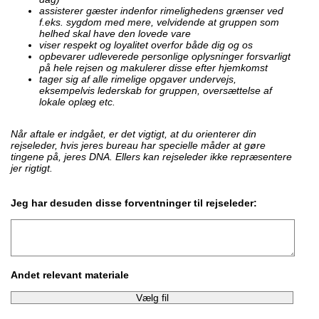
assisterer gæster indenfor rimelighedens grænser ved
f.eks. sygdom med mere, velvidende at gruppen som
helhed skal have den lovede vare
viser respekt og loyalitet overfor både dig og os
opbevarer udleverede personlige oplysninger forsvarligt
på hele rejsen og makulerer disse efter hjemkomst
tager sig af alle rimelige opgaver undervejs,
eksempelvis lederskab for gruppen, oversættelse af
lokale oplæg etc.
Når aftale er indgået, er det vigtigt, at du orienterer din
rejseleder, hvis jeres bureau har specielle måder at gøre
tingene på, jeres DNA. Ellers kan rejseleder ikke repræsentere
jer rigtigt.
Jeg har desuden disse forventninger til rejseleder:
Andet relevant materiale