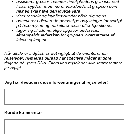
assisterer gæster indenfor rimelighedens grænser ved
f.eks. sygdom med mere, velvidende at gruppen som
helhed skal have den lovede vare
viser respekt og loyalitet overfor både dig og os
opbevarer udleverede personlige oplysninger forsvarligt
på hele rejsen og makulerer disse efter hjemkomst
tager sig af alle rimelige opgaver undervejs,
eksempelvis lederskab for gruppen, oversættelse af
lokale oplæg etc.
Når aftale er indgået, er det vigtigt, at du orienterer din
rejseleder, hvis jeres bureau har specielle måder at gøre
tingene på, jeres DNA. Ellers kan rejseleder ikke repræsentere
jer rigtigt.
Jeg har desuden disse forventninger til rejseleder:
Kunde kommentar