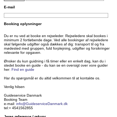
E-mail
Booking oplysninger
Du er nu ved at booke en rejseleder. Rejseledere skal bookes i
minimum 2 fortløbende dage. Ved alle bookinger af rejseledere
skal følgende udgifter også dækkes af dig: transport til og fra
mødested med gruppen, fuld forplejning, udgifter og forsikringer
relevante for opgaven.
Ønsker du kun guidning i få timer eller en enkelt dag, kan du i
stedet booke en guide - du kan se en oversigt over vore guider
her:
Find en guide
Har du spørgsmål er du altid velkommen til at kontakte os.
Venlig hilsen
Guideservice Danmark
Booking Team
e-mail:
info@GuideserviceDanmark.dk
tel:+ 4541562855
Jeres reference / rekvnr.