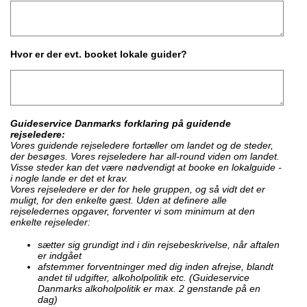
Hvor er der evt. booket lokale guider?
Guideservice Danmarks forklaring på guidende
rejseledere:
Vores guidende rejseledere fortæller om landet og de steder,
der besøges. Vores rejseledere har all-round viden om landet.
Visse steder kan det være nødvendigt at booke en lokalguide -
i nogle lande er det et krav.
Vores rejseledere er der for hele gruppen, og så vidt det er
muligt, for den enkelte gæst. Uden at definere alle
rejseledernes opgaver, forventer vi som minimum at den
enkelte rejseleder:
sætter sig grundigt ind i din rejsebeskrivelse, når aftalen
er indgået
afstemmer forventninger med dig inden afrejse, blandt
andet til udgifter, alkoholpolitik etc. (Guideservice
Danmarks alkoholpolitik er max. 2 genstande på en
dag)