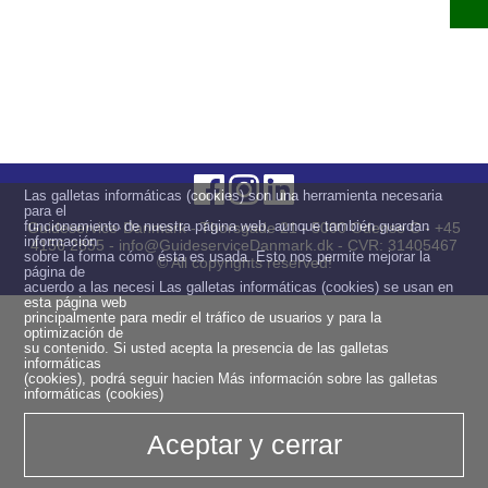
Las galletas informáticas (cookies) son una herramienta necesaria
para el
funcionamiento de nuestra página web, aunque también guardan
Guideservice·Danmark - Thorsgade 21 - 5000 Odense C - +45
información
4156 2855 - info@GuideserviceDanmark.dk - CVR: 31405467
sobre la forma cómo ésta es usada. Esto nos permite mejorar la
© All copyrights reserved!
página de
acuerdo a las necesi Las galletas informáticas (cookies) se usan en
esta página web
principalmente para medir el tráfico de usuarios y para la
optimización de
su contenido. Si usted acepta la presencia de las galletas
informáticas
(cookies), podrá seguir hacien
Más información sobre las galletas
informáticas (cookies)
Aceptar y cerrar