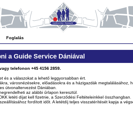
Foglalás
ni a Guide Service Dániával
 vagy telefonon +45 4156 2859.
t és a válaszokat a lehető leggyorsabban ért.
rákra, városnézésekre, előadásokra és a házigazdák megtalálásához, h
tes útvonaltervezést Dániában.
egrendelheti az alábbi űrlapon keresztül.
KK letéti díjat kell fizetnie, a Szerződési Feltételeinkkel összhangban.
zeállításához fordított időt. A letétdíj teljes visszatérítését kapja a vé