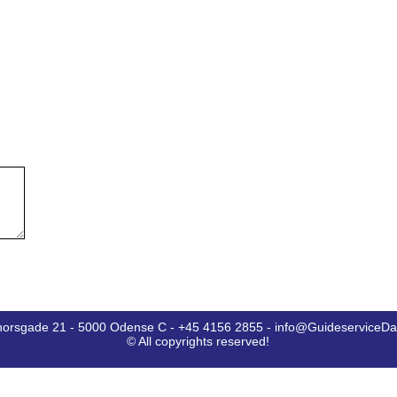
horsgade 21 - 5000 Odense C - +45 4156 2855 - info@GuideserviceD
© All copyrights reserved!