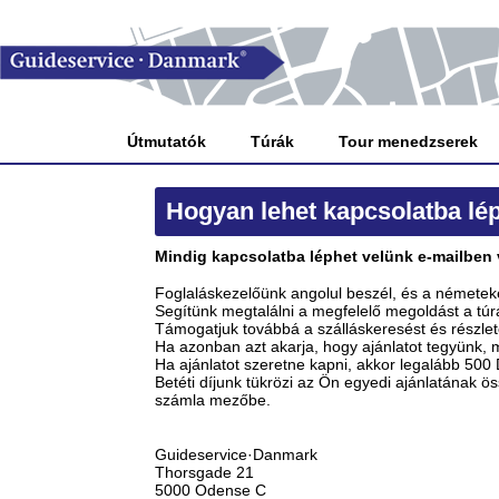
Útmutatók
Túrák
Tour menedzserek
Hogyan lehet kapcsolatba lép
Mindig kapcsolatba léphet velünk e-mailben
Foglaláskezelőünk angolul beszél, és a németeke
Segítünk megtalálni a megfelelő megoldást a tú
Támogatjuk továbbá a szálláskeresést és részle
Ha azonban azt akarja, hogy ajánlatot tegyünk, m
Ha ajánlatot szeretne kapni, akkor legalább 500 D
Betéti díjunk tükrözi az Ön egyedi ajánlatának öss
számla mezőbe.
Guideservice·Danmark
Thorsgade 21
5000 Odense C