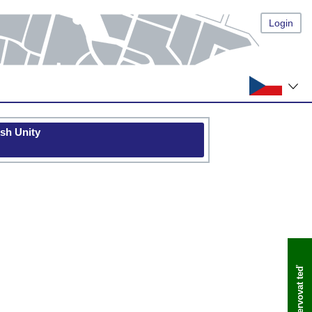
Login
ish Unity
Rezervovat teď