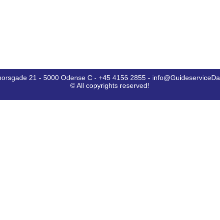
horsgade 21 - 5000 Odense C - +45 4156 2855 - info@GuideserviceD
© All copyrights reserved!