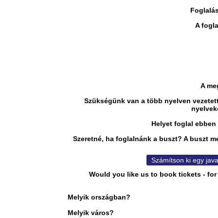
Foglalás
A fogl
A me
Szükségünk van a több nyelven vezetett 
nyelvek
Helyet foglal ebben
Szeretné, ha foglalnánk a buszt? A buszt meg
Számítson ki egy java
Would you like us to book tickets - for
Melyik országban?
Melyik város?