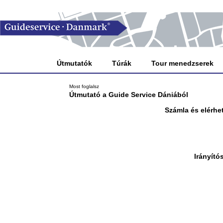
Útmutatók
Túrák
Tour menedzserek
Most foglalsz
Útmutató a Guide Service Dániából
Számla és elérhe
Irányító