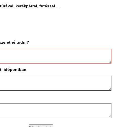
úrával, kerékpárral, futással ...
?
szeretné tudni?
nti időpontban