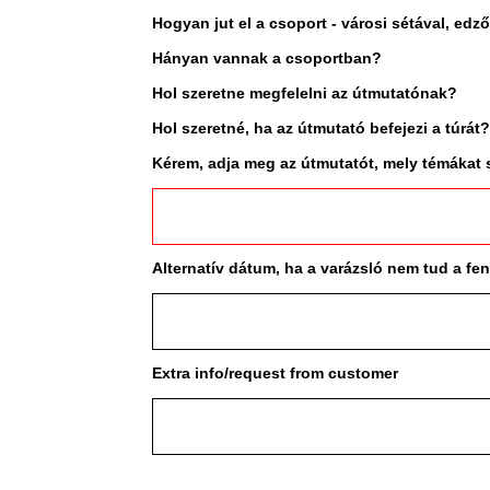
Hogyan jut el a csoport - városi sétával, edzőt
Hányan vannak a csoportban?
Hol szeretne megfelelni az útmutatónak?
Hol szeretné, ha az útmutató befejezi a túrát
Kérem, adja meg az útmutatót, mely témákat 
Alternatív dátum, ha a varázsló nem tud a fe
Extra info/request from customer