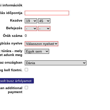
i információk
alás időpontja
Kezdve
:
Befejezés
:
Órák száma
0
gbízás nyelve
túrára - mely
et adunk meg
 az országban
 kell fizetni.
solt busz árfolyamot
 an additional
payment