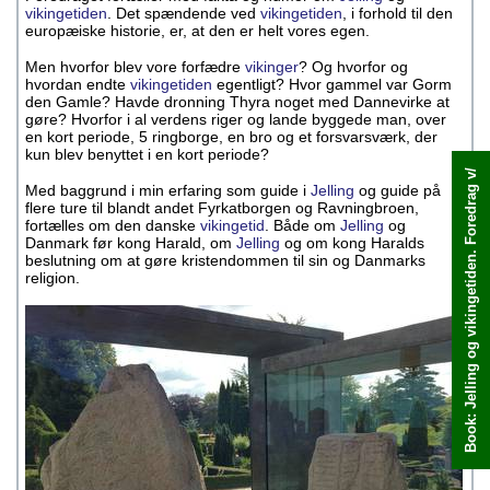
vikingetiden
. Det spændende ved
vikingetiden
, i forhold til den
europæiske historie, er, at den er helt vores egen.
Men hvorfor blev vore forfædre
vikinger
? Og hvorfor og
hvordan endte
vikingetiden
egentligt? Hvor gammel var Gorm
den Gamle? Havde dronning Thyra noget med Dannevirke at
gøre? Hvorfor i al verdens riger og lande byggede man, over
en kort periode, 5 ringborge, en bro og et forsvarsværk, der
kun blev benyttet i en kort periode?
Book: Jelling og vikingetiden. Foredrag v/
Book med det samme
Med baggrund i min erfaring som guide i
Jelling
og guide på
flere ture til blandt andet Fyrkatborgen og Ravningbroen,
fortælles om den danske
vikingetid
. Både om
Jelling
og
Danmark før kong Harald, om
Jelling
og om kong Haralds
beslutning om at gøre kristendommen til sin og Danmarks
religion.