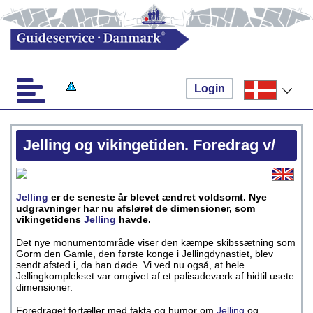
Login
Jelling og vikingetiden. Foredrag v/
Jelling
er de seneste år blevet ændret voldsomt. Nye
udgravninger har nu afsløret de dimensioner, som
vikingetidens
Jelling
havde.
Det nye monumentområde viser den kæmpe skibssætning som
Gorm den Gamle, den første konge i Jellingdynastiet, blev
sendt afsted i, da han døde. Vi ved nu også, at hele
Jellingkomplekset var omgivet af et palisadeværk af hidtil usete
dimensioner.
Foredraget fortæller med fakta og humor om
Jelling
og