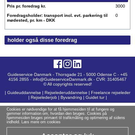
Pris pr. foredrag kr.
3000
Foredragsholder: transport incl. evt. parkering til
0
mødested, pr. km - DKK
holder også disse foredrag
Guideservice·Danmark - Thorsgade 21 - 5000 Odense C - +45
4156 2855 - info@GuideserviceDanmark.dk - CVR: 31405467
© All copyrights reserved!
|
Guideuddannelse
|
Rejselederuddannelse
|
Freelance rejseleder
|
Rejselederjob
|
Byvandring
|
Guidet tur
|
Cookies er nødvendige for at få hjemmesiden til at fungere og
gemmer information om, hvordan den bruges. Cookies på
hjemmesiden bruges primært til trafikmåling og optimering af sidens
indhold.
Læs mere om cookies