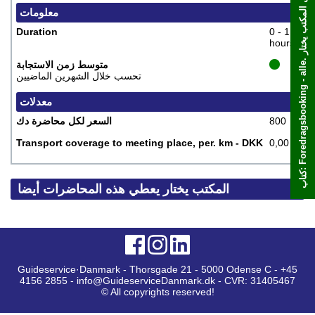
معلومات
Duration
0 - 1
hours
متوسط ​​زمن الاستجابة
تحسب خلال الشهرين الماضيين
معدلات
800
السعر لكل محاضرة دك
Transport coverage to meeting place, per. km - DKK
0,00
ك
ت
ا
ب
:
F
o
r
e
d
r
a
g
s
b
o
o
k
i
n
g
-
a
l
l
e
.
ح
ا
ض
ر
ة
م
ن
ق
ب
ل
ا
ل
م
ك
ت
ب
ي
خ
ت
ا
المكتب يختار يعطي هذه المحاضرات أيضا
Guideservice·Danmark - Thorsgade 21 - 5000 Odense C - +45
4156 2855 - info@GuideserviceDanmark.dk - CVR: 31405467
© All copyrights reserved!