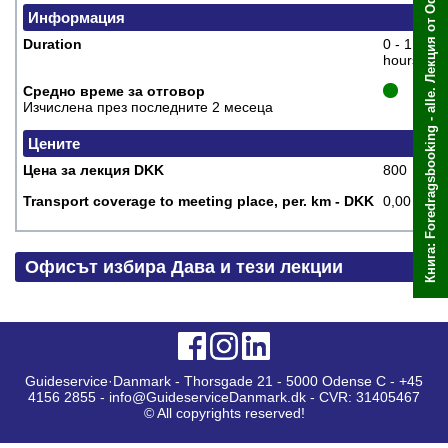
Книга: Foredragsbooking - alle. Лекция от Офисът избира
Информация
Duration
0 - 1
hours
Средно време за отговор
Изчислена през последните 2 месеца
Цените
Цена за лекция DKK
800
Transport coverage to meeting place, per. km - DKK
0,00
Офисът избира Дава и тези лекции
Guideservice·Danmark - Thorsgade 21 - 5000 Odense C - +45
4156 2855 - info@GuideserviceDanmark.dk - CVR: 31405467
© All copyrights reserved!