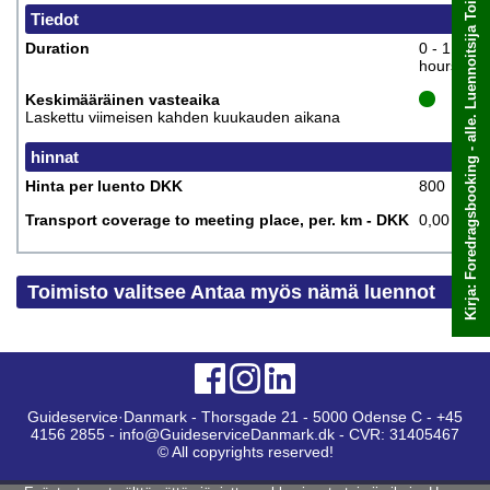
Kirja: Foredragsbooking - alle. Luennoitsija Toimisto valitsee
Tiedot
Duration
0 - 1
hours
Keskimääräinen vasteaika
Laskettu viimeisen kahden kuukauden aikana
hinnat
Hinta per luento DKK
800
Transport coverage to meeting place, per. km - DKK
0,00
Toimisto valitsee Antaa myös nämä luennot
Guideservice·Danmark - Thorsgade 21 - 5000 Odense C - +45
4156 2855 - info@GuideserviceDanmark.dk - CVR: 31405467
© All copyrights reserved!