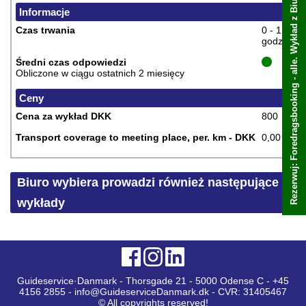
Rezerwuj: Foredragsbooking - alle. Wykład z Biuro wybiera
Rezerwuj teraz
Informacje
Czas trwania
0 - 1
godzin
Średni czas odpowiedzi
Obliczone w ciągu ostatnich 2 miesięcy
Ceny
Cena za wykład DKK
800
Transport coverage to meeting place, per. km - DKK
0,00
Biuro wybiera prowadzi również następujące
wykłady
Guideservice·Danmark - Thorsgade 21 - 5000 Odense C - +45
4156 2855 - info@GuideserviceDanmark.dk - CVR: 31405467
© All copyrights reserved!