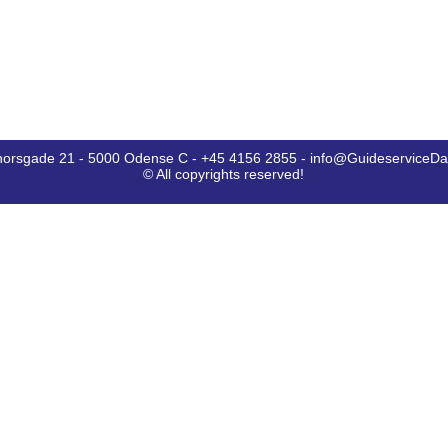
horsgade 21 - 5000 Odense C - +45 4156 2855 - info@GuideserviceD
© All copyrights reserved!