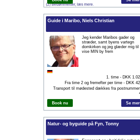
(2) Bedømmelser, læs mere.
Guide i Maribo, Niels Christian
Jeg kender Maribos gader og
stræder, samt byens vartegn
domkirken og jeg glæder mig til 
vise MIN by frem
1. time - DKK
1.0
Fra time 2 og fremefter per time - DKK
42
Transport til mødested dækkes fra postnumme
Book nu
Se mer
Natur- og byguide på Fyn, Tonny