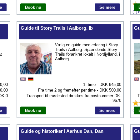
e
Book nu
Se mere
(1) 
l
Guide til Story Trails i Aalborg, Ib
Gu
Vælg en guide med erfaring i Story
Trails i Aalborg. Spændende Story
at
Trails forankret lokalt i Nordjylland, i
Aalborg
00,00
1. time - DKK
945,00
0,00
Fra time 2 og fremefter per time - DKK
500,00
DK-0
Transport til mødested dækkes fra postnummer
DK-
T
9670
e
Book nu
Se mere
(1) 
Guide og historiker i Aarhus Dan, Dan
Gu