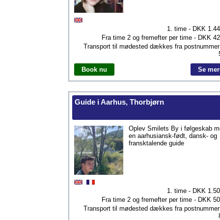
1. time - DKK
1.4
Fra time 2 og fremefter per time - DKK
42
Transport til mødested dækkes fra postnumme
Book nu
Se mer
Guide i Aarhus, Thorbjørn
Oplev Smilets By i følgeskab 
en aarhusiansk-født, dansk- og
fransktalende guide
1. time - DKK
1.5
Fra time 2 og fremefter per time - DKK
50
Transport til mødested dækkes fra postnumme