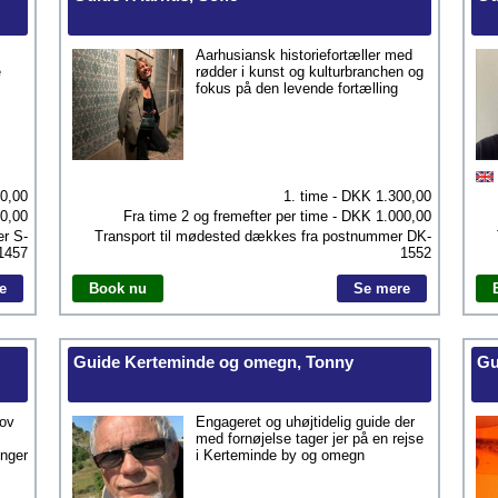
Aarhusiansk historiefortæller med
e
rødder i kunst og kulturbranchen og
fokus på den levende fortælling
20,00
1. time - DKK
1.300,00
0,00
Fra time 2 og fremefter per time - DKK
1.000,00
er
S-
Transport til mødested dækkes fra postnummer
DK-
1457
1552
e
Book nu
Se mere
Guide Kerteminde og omegn, Tonny
Gu
kov
Engageret og uhøjtidelig guide der
med fornøjelse tager jer på en rejse
inger
i Kerteminde by og omegn