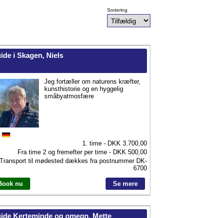
Sortering
ide i Skagen, Niels
Jeg fortæller om naturens kræfter,
kunsthistorie og en hyggelig
småbyatmosfære
1. time - DKK
3.700,00
Fra time 2 og fremefter per time - DKK
500,00
Transport til mødested dækkes fra postnummer
DK-
6700
Book nu
Se mere
ide Kerteminde og omegn, Mette