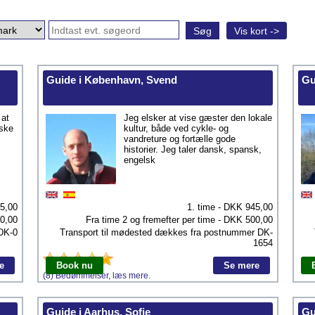
Søg
Vis kort ->
Guide i København, Svend
Gu
 at
Jeg elsker at vise gæster den lokale
iske
kultur, både ved cykle- og
vandreture og fortælle gode
historier. Jeg taler dansk, spansk,
engelsk
5,00
1. time - DKK
945,00
0,00
Fra time 2 og fremefter per time - DKK
500,00
DK-0
Transport til mødested dækkes fra postnummer
DK-
1654
e
Book nu
Se mere
(8) Bedømmelser, læs mere.
Guide i Aarhus, Sofie
Gu