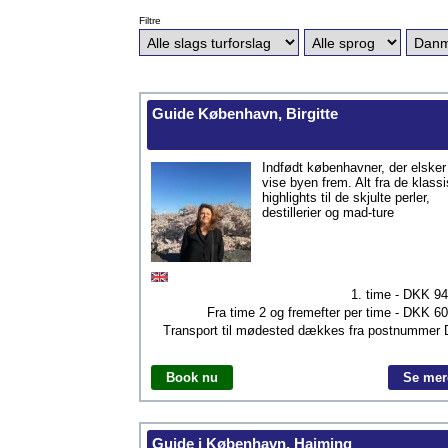
Filtre
Guide København, Birgitte
Indfødt københavner, der elsker
vise byen frem. Alt fra de klass
highlights til de skjulte perler,
destillerier og mad-ture
1. time - DKK
94
Fra time 2 og fremefter per time - DKK
60
Transport til mødested dækkes fra postnummer
Book nu
Se mer
Guide i København, Haiming