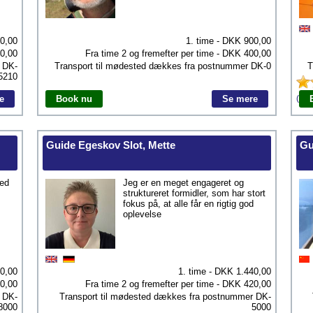
40,00
1. time - DKK
900,00
0,00
Fra time 2 og fremefter per time - DKK
400,00
r
DK-
Transport til mødested dækkes fra postnummer
DK-0
T
5210
e
Book nu
Se mere
(1) 
Guide Egeskov Slot, Mette
Gu
med
Jeg er en meget engageret og
struktureret formidler, som har stort
fokus på, at alle får en rigtig god
oplevelse
00,00
1. time - DKK
1.440,00
0,00
Fra time 2 og fremefter per time - DKK
420,00
r
DK-
Transport til mødested dækkes fra postnummer
DK-
8000
5000