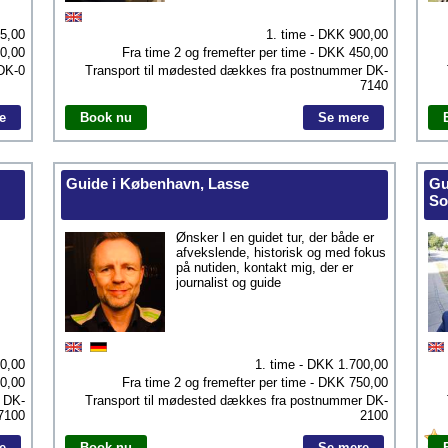
5,00
1. time - DKK
900,00
0,00
Fra time 2 og fremefter per time - DKK
450,00
DK-0
Transport til mødested dækkes fra postnummer
DK-
7140
e
Book nu
Se mere
Guide i København, Lasse
Gu
So
Ønsker I en guidet tur, der både er
afvekslende, historisk og med fokus
på nutiden, kontakt mig, der er
journalist og guide
00,00
1. time - DKK
1.700,00
0,00
Fra time 2 og fremefter per time - DKK
750,00
r
DK-
Transport til mødested dækkes fra postnummer
DK-
7100
2100
e
Book nu
Se mere