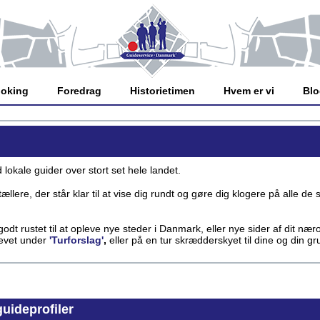
oking
Foredrag
Historietimen
Hvem er vi
Bl
okale guider over stort set hele landet.
llere, der står klar til at vise dig rundt og gøre dig klogere på alle 
t rustet til at opleve nye steder i Danmark, eller nye sider af dit næro
revet under
'Turforslag'
,
eller på en tur skrædderskyet til dine og din g
uideprofiler