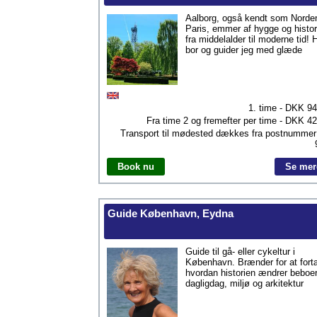
Aalborg, også kendt som Norde
Paris, emmer af hygge og histor
fra middelalder til moderne tid! 
bor og guider jeg med glæde
1. time - DKK
94
Fra time 2 og fremefter per time - DKK
42
Transport til mødested dækkes fra postnumme
Book nu
Se mer
Guide København, Eydna
Guide til gå- eller cykeltur i
København. Brænder for at fortæ
hvordan historien ændrer beboe
dagligdag, miljø og arkitektur