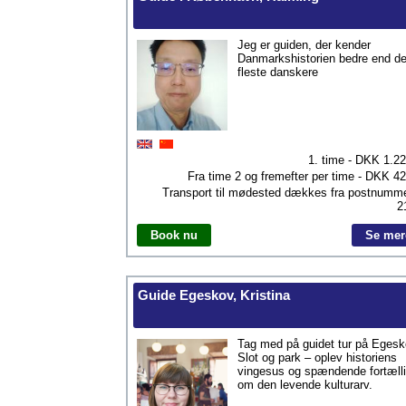
Jeg er guiden, der kender
Danmarkshistorien bedre end d
fleste danskere
1. time - DKK
1.2
Fra time 2 og fremefter per time - DKK
42
Transport til mødested dækkes fra postnumm
2
Book nu
Se mer
Guide Egeskov, Kristina
Tag med på guidet tur på Eges
Slot og park – oplev historiens
vingesus og spændende fortæll
om den levende kulturarv.