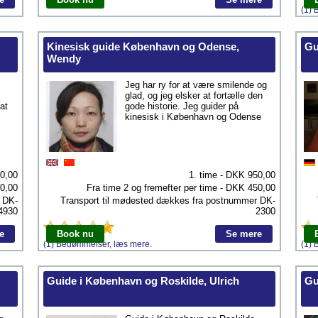
(1) 
Kinesisk guide København og Odense,
Gu
Wendy
Jeg har ry for at være smilende og
glad, og jeg elsker at fortælle den
at
gode historie. Jeg guider på
kinesisk i København og Odense
20,00
1. time - DKK
950,00
0,00
Fra time 2 og fremefter per time - DKK
450,00
r
DK-
Transport til mødested dækkes fra postnummer
DK-
4930
2300
e
Book nu
Se mere
(1) Bedømmelser, læs mere.
(1) 
Guide i København og Roskilde, Ulrich
Gu