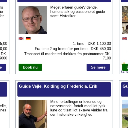
ns
Meget erfaren guideVidende,
ie
humoristisk og passioneret guide
Her
samt Historiker
5,00
1. time - DKK
1.100,00
0,00
Fra time 2 og fremefter per time - DKK
450,00
r
DK-
Transport til mødested dækkes fra postnummer
DK-
9000
7100
e
Book nu
Se mere
(1) 
Guide Vejle, Kolding og Fredericia, Erik
Gu
Mine fortællinger er levende og
lle,
nærværende, fortalt med lidt jysk
rnes
lune og tilsat lidt skæve vinkler fra
den historiske virkelighed