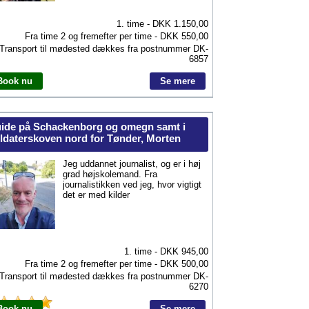
1. time - DKK
1.150,00
Fra time 2 og fremefter per time - DKK
550,00
Transport til mødested dækkes fra postnummer
DK-
6857
Book nu
Se mere
ide på Schackenborg og omegn samt i
ldaterskoven nord for Tønder, Morten
Jeg uddannet journalist, og er i høj
grad højskolemand. Fra
journalistikken ved jeg, hvor vigtigt
det er med kilder
1. time - DKK
945,00
Fra time 2 og fremefter per time - DKK
500,00
Transport til mødested dækkes fra postnummer
DK-
6270
Book nu
Se mere