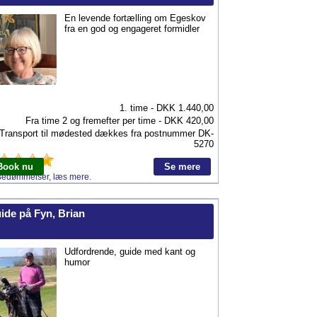
En levende fortælling om Egeskov
fra en god og engageret formidler
1. time - DKK
1.440,00
Fra time 2 og fremefter per time - DKK
420,00
Transport til mødested dækkes fra postnummer
DK-
5270
Book nu
Se mere
Bedømmelser, læs mere.
ide på Fyn, Brian
Udfordrende, guide med kant og
humor