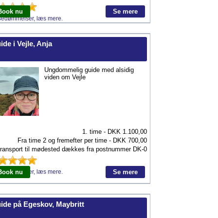
Book nu
Se mere
Bedømmelser, læs mere.
ide i Vejle, Anja
Ungdommelig guide med alsidig
viden om Vejle
1. time - DKK
1.100,00
Fra time 2 og fremefter per time - DKK
700,00
ransport til mødested dækkes fra postnummer
DK-0
Bedømmelser, læs mere.
Book nu
Se mere
ide på Egeskov, Maybritt