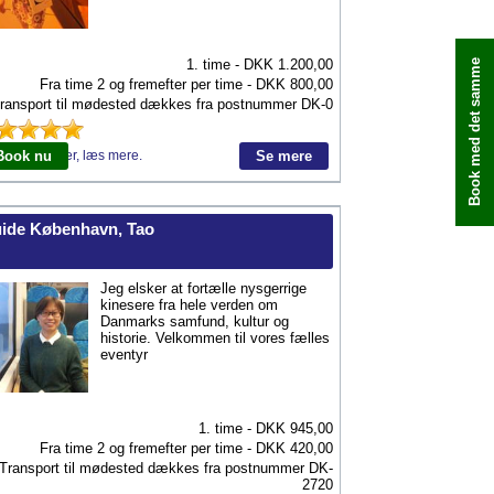
1. time - DKK
1.200,00
Book med det samme
Fra time 2 og fremefter per time - DKK
800,00
ransport til mødested dækkes fra postnummer
DK-0
Bedømmelser, læs mere.
Book nu
Se mere
ide København, Tao
Jeg elsker at fortælle nysgerrige
kinesere fra hele verden om
Danmarks samfund, kultur og
historie. Velkommen til vores fælles
eventyr
1. time - DKK
945,00
Fra time 2 og fremefter per time - DKK
420,00
Transport til mødested dækkes fra postnummer
DK-
2720