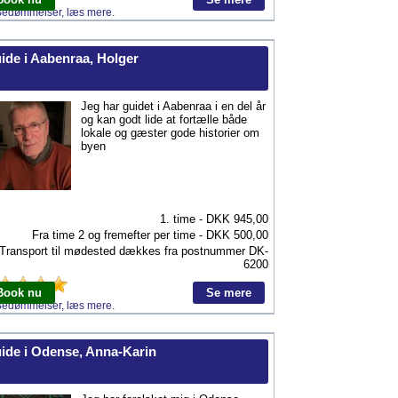
Bedømmelser, læs mere.
ide i Aabenraa, Holger
Jeg har guidet i Aabenraa i en del år
og kan godt lide at fortælle både
lokale og gæster gode historier om
byen
1. time - DKK
945,00
Fra time 2 og fremefter per time - DKK
500,00
Transport til mødested dækkes fra postnummer
DK-
6200
Book nu
Se mere
Bedømmelser, læs mere.
ide i Odense, Anna-Karin