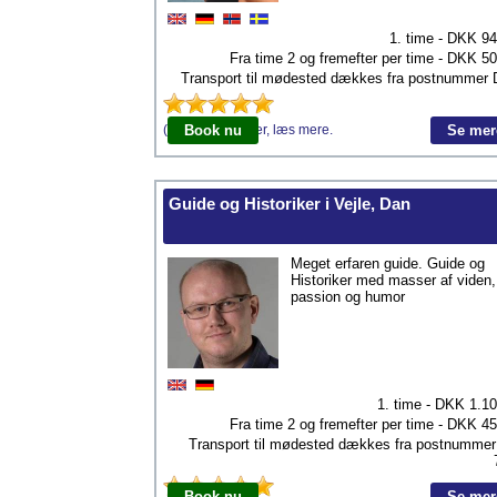
1. time - DKK
94
Fra time 2 og fremefter per time - DKK
50
Transport til mødested dækkes fra postnummer
(1) Bedømmelser, læs mere.
Book nu
Se mer
Guide og Historiker i Vejle, Dan
Meget erfaren guide. Guide og
Historiker med masser af viden,
passion og humor
1. time - DKK
1.1
Fra time 2 og fremefter per time - DKK
45
Transport til mødested dækkes fra postnumme
Book nu
Se mer