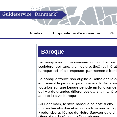
Guides
Propositions d'excursions
Gui
Baroque
Le baroque est un mouvement qui touche tous l
sculpture, peinture, architecture, théâtre, litté
baroque est très pompeuse, par moments bomb
Le baroque trouve son origine à Rome dès le dé
en général la période qui succède à la Renai
toutefois sur une longue période en fonction d
et il y a de grandes différences dans la manière
adopté le style baroque.
Au Danemark, le style baroque se date à env. 166
monarchie absolue et aux grands monuments p
Fredensborg, l’église de Notre Sauveur et le c
situés dans la région de Copenhague