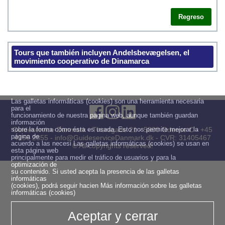
Regreso
Tours que también incluyen Andelsbevægelsen, el
movimiento cooperativo de Dinamarca
Las galletas informáticas (cookies) son una herramienta necesaria
para el
funcionamiento de nuestra página web, aunque también guardan
información
sobre la forma cómo ésta es usada. Esto nos permite mejorar la
Guideservice·Danmark - Thorsgade 21 - 5000 Odense C - +45
página de
4156 2855 - info@GuideserviceDanmark.dk - CVR: 31405467
acuerdo a las necesi Las galletas informáticas (cookies) se usan en
© All copyrights reserved!
esta página web
principalmente para medir el tráfico de usuarios y para la
optimización de
su contenido. Si usted acepta la presencia de las galletas
informáticas
(cookies), podrá seguir hacien
Más información sobre las galletas
informáticas (cookies)
Aceptar y cerrar