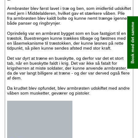
Armbrøster blev først lavet i træ og ben, som imidlertid udskiftet
med jern i Middelalderen, hvilket gav et stærkere våben. Pile
fra armbrøsten blev kaldt bolte og kunne nemt trænge igennem
både panser og ringbrynjer.
Book med det samme
Oprindelig var en armbrøst bygget som en bue fastgjort til en
træstok. Buestrengen kunne trækkes tilbage og fæstnes med
en låsemekanisme til træstokken, der kunne løsnes på rette
tidpunkt, så pilen kunne sendes afsted med stor kraft.
Det var dyrt at træne en bueskytte, og derfor var det et stort
tab, når en bueskytte faldt i krig. Det var ikke så fatalt for
krigsherren at miste soldater, der kunne anvende armbrøster,
da de var langt billigere at træne - og der var derved også flere
af dem.
Da krudtet blev opfundet, blev armbrøsten udskiftet med andre
våben som musketter, geværer og pistoler.