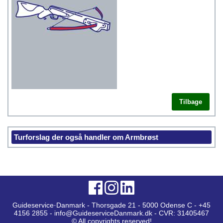
Tilbage
Turforslag der også handler om Armbrøst
Guideservice·Danmark - Thorsgade 21 - 5000 Odense C - +45
4156 2855 - info@GuideserviceDanmark.dk - CVR: 31405467
© All copyrights reserved!