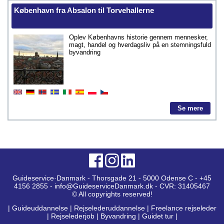
København fra Absalon til Torvehallerne
Oplev Københavns historie gennem mennesker,
magt, handel og hverdagsliv på en stemningsfuld
byvandring
Se mere
Guideservice·Danmark - Thorsgade 21 - 5000 Odense C - +45
4156 2855 - info@GuideserviceDanmark.dk - CVR: 31405467
© All copyrights reserved!
|
Guideuddannelse
|
Rejselederuddannelse
|
Freelance rejseleder
|
Rejselederjob
|
Byvandring
|
Guidet tur
|