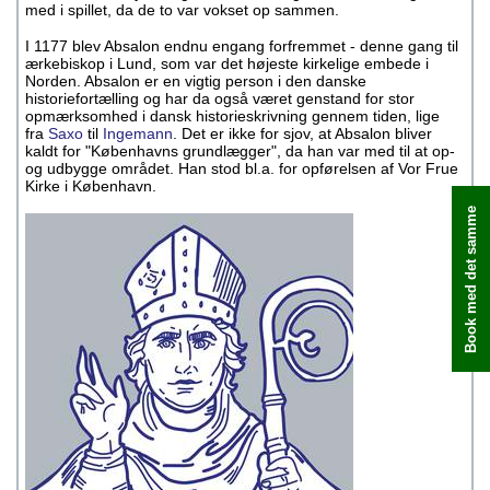
med i spillet, da de to var vokset op sammen.
I 1177 blev Absalon endnu engang forfremmet - denne gang til
ærkebiskop i Lund, som var det højeste kirkelige embede i
Norden. Absalon er en vigtig person i den danske
historiefortælling og har da også været genstand for stor
opmærksomhed i dansk historieskrivning gennem tiden, lige
fra
Saxo
til
Ingemann
. Det er ikke for sjov, at Absalon bliver
kaldt for "Københavns grundlægger", da han var med til at op-
og udbygge området. Han stod bl.a. for opførelsen af Vor Frue
Kirke i København.
Book med det samme